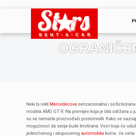
P
OGRANIČE
Neki bi rekli
Mercedecova
senzacionalna i sofisticirana
modela AMG GT R. Na premijeri koja je bila održana u jun
su se nemački proizvođači predomislili. Kako se saznaj
mogućnost da serija bude limitirana. Vest koja će odušev
jedinstvenog i skupocenog
automobila
kome će cena ve