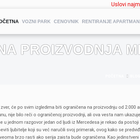
Uslovi naj
OČETNA
VOZNI PARK
CENOVNIK
RENTIRANJE APARTMA
NA PROIZVODNJA 
POČETNA
BLO
 zver, će po svim izgledima biti ograničena na proizvodnju od 2.000 
u, nije bilo reči o ograničenoj proizvodnji, ali ova vesta nam ukazuj
e u jednom razgovor jedan od ljudi iz Mercedesa je rekao da postoji
iti ljubitelje koji su već naručili svoj primerak, ovog kako se predvi
oma brzo rasti ako serija zaista bude ograničena. Kao jedinstveni 