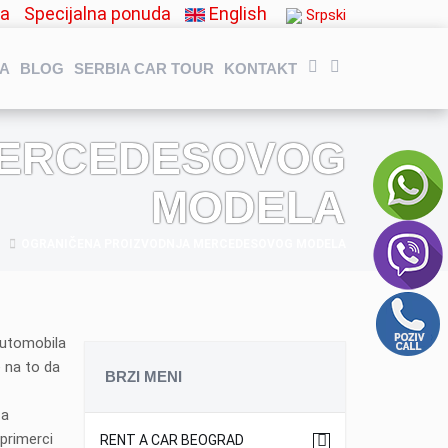
ma
Specijalna ponuda
English
Srpski
NA
BLOG
SERBIA CAR TOUR
KONTAKT
MERCEDESOVOG
MODELA
G
OGRANIČENA PROIZVODNJA MERCEDESOVOG MODELA
automobila
e na to da
BRZI MENI
đa
primerci
RENT A CAR BEOGRAD