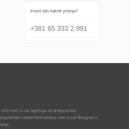
Imate bilo kakvih pitanja?
+381 65 333 2 991
 smo rent a car agencija sa dragocenim,
šegodišnjim iskustvom kada je rent a car Beograd u
tanju.