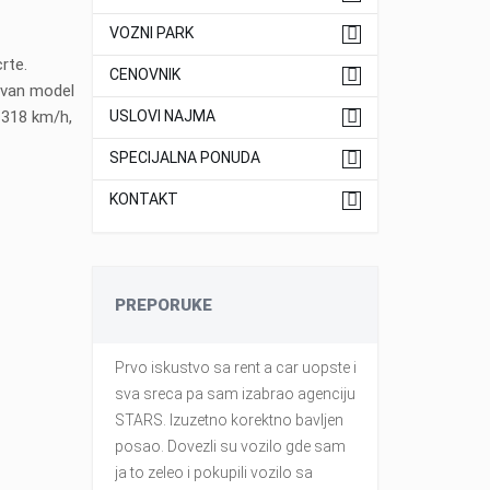
VOZNI PARK
crte.
CENOVNIK
zivan model
 318 km/h,
USLOVI NAJMA
SPECIJALNA PONUDA
KONTAKT
PREPORUKE
rom Rent a
Prvo iskustvo sa rent a car uopste i
Njihova must
gust 2015.
sva sreca pa sam izabrao agenciju
pocetka. Izna
he level of
STARS. Izuzetno korektno bavljen
bila u bespr
om all the
posao. Dovezli su vozilo gde sam
povoljnoj cen
le was in
ja to zeleo i pokupili vozilo sa
izdavanja kol