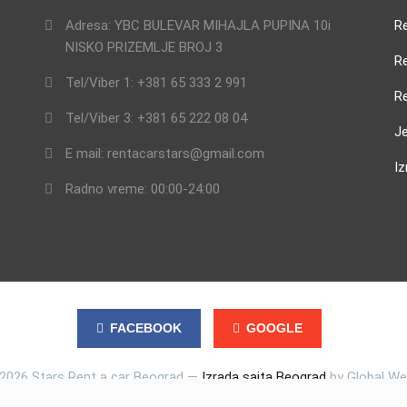
Adresa: YBC BULEVAR MIHAJLA PUPINA 10i
R
NISKO PRIZEMLJE BROJ 3
R
Tel/Viber 1: +381 65 333 2 991
Re
Tel/Viber 3: +381 65 222 08 04
Je
E mail: rentacarstars@gmail.com
Iz
Radno vreme: 00:00-24:00
FACEBOOK
GOOGLE
 2026 Stars Rent a car Beograd —
Izrada sajta Beograd
by Global W