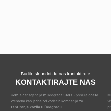
Budite slobodni da nas kontaktirate
KONTAKTIRAJTE NAS
Rent a car agencija iz Beograda Stars - posluje dosta
Mi
vremena kao jedna od vodećih kompanija za
vi
rentiranje vozila u Beogradu
.
pi