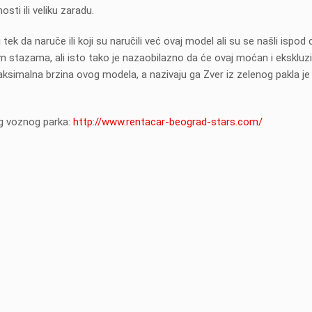
sti ili veliku zaradu.
 tek da naruče ili koji su naručili već ovaj model ali su se našli ispod 
im stazama, ali isto tako je nazaobilazno da će ovaj moćan i eksklu
simalna brzina ovog modela, a nazivaju ga Zver iz zelenog pakla je
eg voznog parka:
http://www.rentacar-beograd-stars.com/
Odlična rent a car agencija, svima
I have rented a vehicle f
bi ih preporučio. Veoma povoljni i
Car Stars Belgrade in Au
spremni na dogovor oko
I was very impressed by t
preuzimanja vozila.
service I have received fr
staff at the agency. Vehic
Miloš Popović