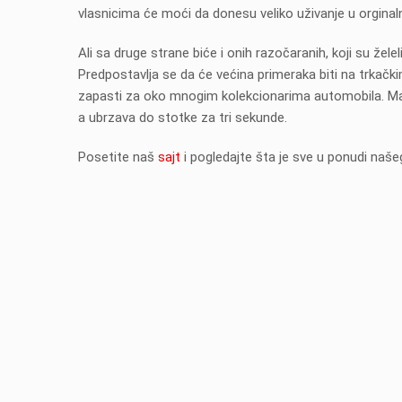
vlasnicima će moći da donesu veliko uživanje u orginalno
Ali sa druge strane biće i onih razočaranih, koji su želeli
Predpostavlja se da će većina primeraka biti na trkačk
zapasti za oko mnogim kolekcionarima automobila. Mak
a ubrzava do stotke za tri sekunde.
Posetite naš
sajt
i pogledajte šta je sve u ponudi naš