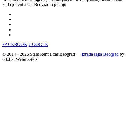
kada je rent a car Beograd u pitanju.
Rent a car Beograd
Rent a car aerodrom Beograd
Rent a car bez depozita
Jeftin rent a car Beograd
Iznajmljivanje automobila Beograd
FACEBOOK
GOOGLE
© 2014 - 2026 Stars Rent a car Beograd —
Izrada sajta Beograd
by
Global Webmasters