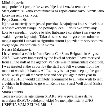
Miloš Popović
moje pohvale i preporuke za osoblje kao i vozila rent a car
Stars,odlicni su kako komunikacija sa zaposlenima tako i vozila,jako
korektna rent a car kuca.
Pedja Samardzic
Njihova musterija sam jos od pocetka. Iznajmljena kola su uvek bila
u besprekornom stanju i po povoljnoj ceni. Servis oko izdavanja
kola je vanredan - osoblje je jako ljubazno i korektno i naravno se
svaki dogovor izpostuje. Tako da sam se na dragocenom odmoru
mogla opustiti i uzivati sa sigurnim autom i pouzdanim servisom iza
svega toga. Preporucila bi ih svima.
Natasa Maksimovic
I have rented a vehicle from Rent a Car Stars Belgrade in August
2015. I was very impressed by the level of service I have received
from all the staff at the agency. Vehicle was in immaculate condition,
I was greeted at the airport by the staff and felt welcome from the
moment we shook hands. All I san say is that you keep up the good
work, wish you all the very best and see you again next year in
August 2016. I would definitely recommend to all who wish to rent
a vehicle in Belgrade to go with Rent a car Stars! Well done! Sinisa
Culibrk
Sinisa Culibrk
Trece iskustvo sa agencijom STARS sve je prva Klasa da ne
nabrajam BRAVO celokpnoj ekipi Ne menjajte nista. PUNO
USPEHA VAM ZELIM. Milan.S