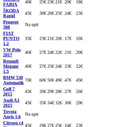
40€
25€
23€
21€
20€
18€
FABIA
ŠKODA
45€
30€
26€
25€
24€
23€
Rapid
Peugeot
Na upit
308
FIAT
PUNTO
35€
23€
21€
20€
17€
16€
1.2
VW Polo
40€
27€
24€
22€
21€
20€
2017
Renault
Megane
40€
27€
25€
24€
23€
22€
1.5
BMW 530
70€
60€
50€
49€
47€
45€
Automatik
Golf 7
45€
30€
29€
28€
27€
26€
2015
Audi A3
45€
35€
34€
32€
30€
29€
2015
Toyota
Na upit
Auris 1.6
Citroen c4
45€
29€
27€
25€
24€
23€