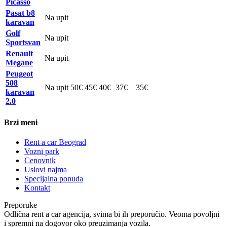
Picasso
Pasat b8
Na upit
karavan
Golf
Na upit
Sportsvan
Renault
Na upit
Megane
Peugeot
508
Na upit
50€
45€
40€
37€
35€
karavan
2.0
Brzi meni
Rent a car Beograd
Vozni park
Cenovnik
Uslovi najma
Specijalna ponuda
Kontakt
Preporuke
Odlična rent a car agencija, svima bi ih preporučio. Veoma povoljni
i spremni na dogovor oko preuzimanja vozila.