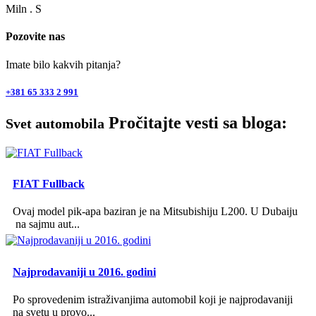
Miln . S
Pozovite nas
Imate bilo kakvih pitanja?
+381 65 333 2 991
Pročitajte vesti sa bloga:
Svet automobila
FIAT Fullback
Ovaj model pik-apa baziran je na Mitsubishiju L200. U Dubaiju
na sajmu aut...
Najprodavaniji u 2016. godini
Po sprovedenim istraživanjima automobil koji je najprodavaniji
na svetu u provo...