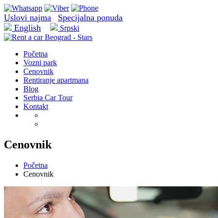
Uslovi najma
Specijalna ponuda
English
Srpski
Početna
Vozni park
Cenovnik
Rentiranje apartmana
Blog
Serbia Car Tour
Kontakt
Cenovnik
Početna
Cenovnik