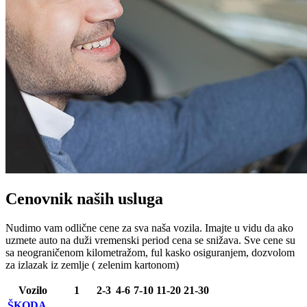
Cenovnik naših usluga
Nudimo vam odlične cene za sva naša vozila. Imajte u vidu da ako
uzmete auto na duži vremenski period cena se snižava. Sve cene su
sa neograničenom kilometražom, ful kasko osiguranjem, dozvolom
za izlazak iz zemlje ( zelenim kartonom)
Vozilo
1
2-3
4-6
7-10
11-20
21-30
ŠKODA