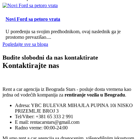
Novi Ford sa petoro vrata
U poređenju sa svojim predhodnikom, ovaj naslednik ga je
prostorno prevazišao....
Pogledajte sve sa bloga
Budite slobodni da nas kontaktirate
Kontaktirajte nas
Rent a car agencija iz Beograda Stars - posluje dosta vremena kao
jedna od vodećih kompanija za
rentiranje vozila u Beogradu
.
Adresa: YBC BULEVAR MIHAJLA PUPINA 10i NISKO
PRIZEMLJE BROJ 3
Tel/Viber: +381 65 333 2 991
E mail: rentacarstars@gmail.com
Radno vreme: 00:00-24:00
Mi smo rent a car agencija sa dragocenim, višegodišnjim iskustvom