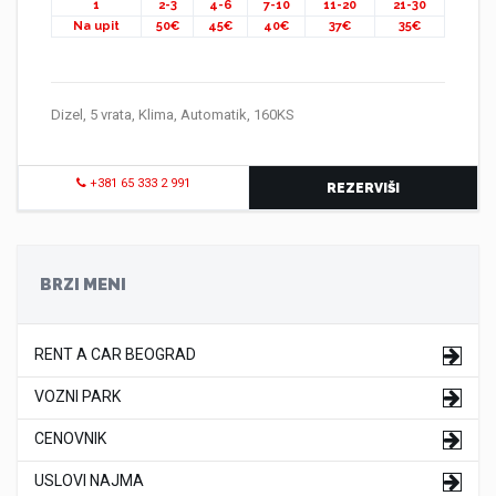
1
2-3
4-6
7-10
11-20
21-30
Na upit
50€
45€
40€
37€
35€
Dizel, 5 vrata, Klima, Automatik, 160KS
+381 65 333 2 991
REZERVIŠI
BRZI MENI
RENT A CAR BEOGRAD
VOZNI PARK
CENOVNIK
USLOVI NAJMA