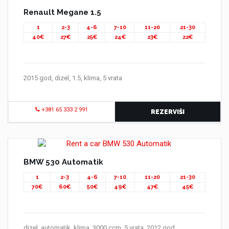
Renault Megane 1.5
1
2-3
4-6
7-10
11-20
21-30
40€
27€
25€
24€
23€
22€
2015 god, dizel, 1.5, klima, 5 vrata
+381 65 333 2 991
REZERVIŠI
BMW 530 Automatik
1
2-3
4-6
7-10
11-20
21-30
70€
60€
50€
49€
47€
45€
dizel, automatik, klima, 3000 ccm, 5 vrata, 2012 god.