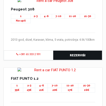
Peugeot 308
1
2-3
4-6
7-10
11-20
21-30
Na upit
2013 god, dizel, Karavan, klima, 5 vrata, potrošnja: 6 lit/100km
+381 65 333 2 991
REZERVIŠI
FIAT PUNTO 1.2
1
2-3
4-6
7-10
11-20
21-30
35€
23€
21€
20€
17€
16€