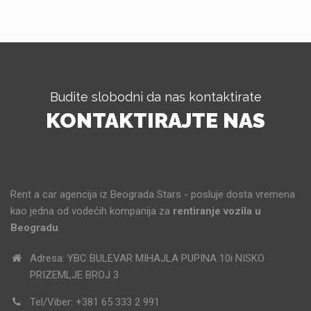
Budite slobodni da nas kontaktirate
KONTAKTIRAJTE NAS
Rent a car agencija iz Beograda Stars - posluje dosta vremena
kao jedna od vodećih kompanija za
rentiranje vozila u
Beogradu
.
Adresa: YBC BULEVAR MIHAJLA PUPINA 10i NISKO
PRIZEMLJE BROJ 3
Tel/Viber: +381 65 333 2 991