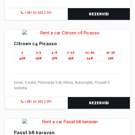
+381 65 333 2 991
REZERVIŠI
Citroen c4 Picasso
1
2-3
4-6
7-10
11-20
21-30
45€
29€
27€
25€
24€
23€
Dizel, 5 vrata, Potrosnja 5-6l, Klima, Automatik, Pozadi 3
sedista
+381 65 333 2 991
REZERVIŠI
Pasat b8 karavan