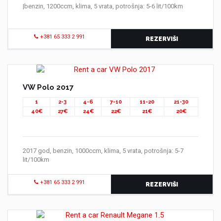
|benzin, 1200ccm, klima, 5 vrata, potrošnja: 5-6 lit/100km
+381 65 333 2 991
REZERVIŠI
VW Polo 2017
1
2-3
4-6
7-10
11-20
21-30
40€
27€
24€
22€
21€
20€
2017 god, benzin, 1000ccm, klima, 5 vrata, potrošnja: 5-7
lit/100km
+381 65 333 2 991
REZERVIŠI