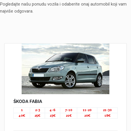
Pogledajte našu ponudu vozila i odaberite onaj automobil koji vam
najviše odgovara.
ŠKODA FABIA
1
2-3
4-6
7-10
11-20
21-30
40€
25€
23€
21€
20€
18€