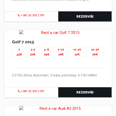
+381 65 333 2 991
REZERVIŠI
Golf 7 2015
1
2-3
4-6
7-10
11-20
21-30
45€
30€
29€
28€
27€
26€
2.0 TDI, klima, Automatic, 5 vrata, potrošnja: 5-7 lit/100km
+381 65 333 2 991
REZERVIŠI