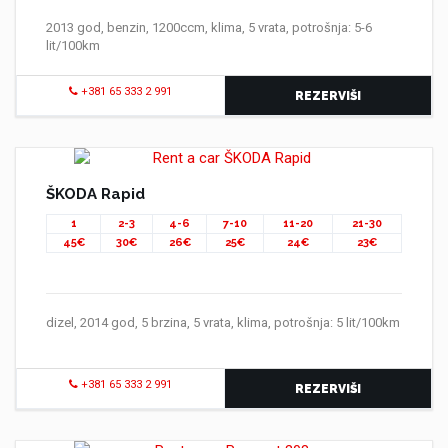
2013 god, benzin, 1200ccm, klima, 5 vrata, potrošnja: 5-6
lit/100km
+381 65 333 2 991
REZERVIŠI
ŠKODA Rapid
1
2-3
4-6
7-10
11-20
21-30
45€
30€
26€
25€
24€
23€
dizel, 2014 god, 5 brzina, 5 vrata, klima, potrošnja: 5 lit/100km
+381 65 333 2 991
REZERVIŠI