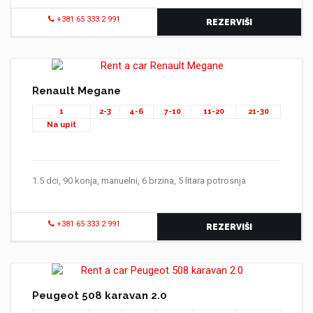
+381 65 333 2 991
REZERVIŠI
Renault Megane
1
2-3
4-6
7-10
11-20
21-30
Na upit
1.5 dci, 90 konja, manuelni, 6 brzina, 5 litara potrosnja
+381 65 333 2 991
REZERVIŠI
Peugeot 508 karavan 2.0