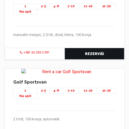
1
2-3
4-6
7-10
11-20
21-30
Na upit
manuelni menjac, 2.0 tdi, dizel, klima, 150 konja
+381 65 333 2 991
REZERVIŠI
Golf Sportsvan
1
2-3
4-6
7-10
11-20
21-30
Na upit
2.0 tdi, 150 konja, automatik