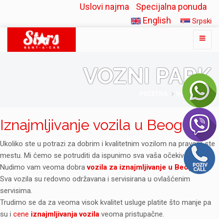
Uslovi najma
Specijalna ponuda
English
Srpski
VOZNI PARK
POČETNA
VOZNI PARK
Iznajmljivanje vozila u Beogradu
Ukoliko ste u potrazi za dobrim i kvalitetnim vozilom na pravom ste
mestu. Mi ćemo se potruditi da ispunimo sva vaša očekivanja.
Nudimo vam veoma dobra
vozila za iznajmljivanje u Beogradu
.
Sva vozila su redovno održavana i servisirana u ovlašćenim
servisima.
Trudimo se da za veoma visok kvalitet usluge platite što manje pa
su i
cene
iznajmljivanja vozila
veoma pristupačne.