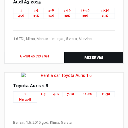
Audi A3 2015
1
2-3
4-6
7-10
11-20
21-30
45€
35€
34€
32€
30€
29€
1.6 TDI, klima, Manuelni menjac, 5 vrata, 6 brzina
+381 65 333 2 991
REZERVIŠI
Toyota Auris 1.6
1
2-3
4-6
7-10
11-20
21-30
Na upit
Benzin, 1.6, 2015 god, Klima, 5 vrata