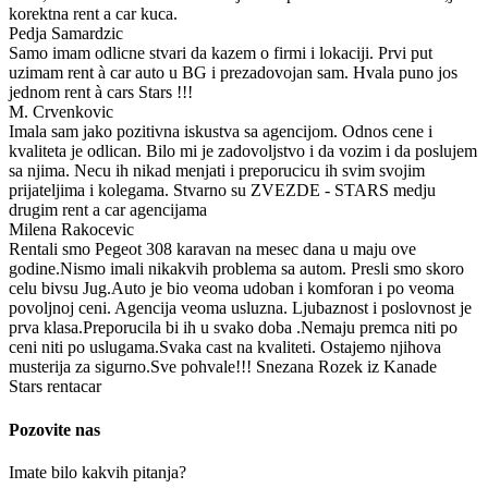
korektna rent a car kuca.
Pedja Samardzic
Samo imam odlicne stvari da kazem o firmi i lokaciji. Prvi put
uzimam rent à car auto u BG i prezadovojan sam. Hvala puno jos
jednom rent à cars Stars !!!
M. Crvenkovic
Imala sam jako pozitivna iskustva sa agencijom. Odnos cene i
kvaliteta je odlican. Bilo mi je zadovoljstvo i da vozim i da poslujem
sa njima. Necu ih nikad menjati i preporucicu ih svim svojim
prijateljima i kolegama. Stvarno su ZVEZDE - STARS medju
drugim rent a car agencijama
Milena Rakocevic
Rentali smo Pegeot 308 karavan na mesec dana u maju ove
godine.Nismo imali nikakvih problema sa autom. Presli smo skoro
celu bivsu Jug.Auto je bio veoma udoban i komforan i po veoma
povoljnoj ceni. Agencija veoma usluzna. Ljubaznost i poslovnost je
prva klasa.Preporucila bi ih u svako doba .Nemaju premca niti po
ceni niti po uslugama.Svaka cast na kvaliteti. Ostajemo njihova
musterija za sigurno.Sve pohvale!!! Snezana Rozek iz Kanade
Stars rentacar
Pozovite nas
Imate bilo kakvih pitanja?