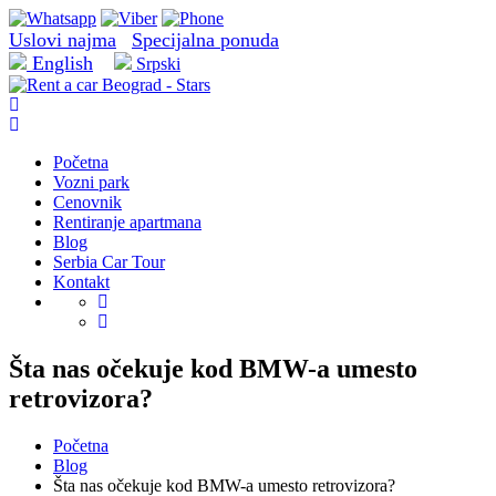
Uslovi najma
Specijalna ponuda
English
Srpski
Početna
Vozni park
Cenovnik
Rentiranje apartmana
Blog
Serbia Car Tour
Kontakt
Šta nas očekuje kod BMW-a umesto
retrovizora?
Početna
Blog
Šta nas očekuje kod BMW-a umesto retrovizora?