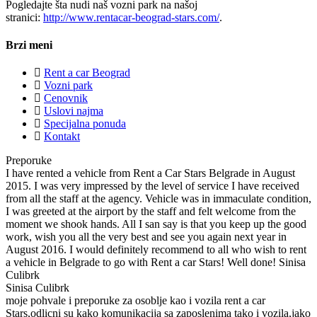
Pogledajte šta nudi naš vozni park na našoj
stranici:
http://www.rentacar-beograd-stars.com/
.
Brzi meni
Rent a car Beograd
Vozni park
Cenovnik
Uslovi najma
Specijalna ponuda
Kontakt
Preporuke
I have rented a vehicle from Rent a Car Stars Belgrade in August
2015. I was very impressed by the level of service I have received
from all the staff at the agency. Vehicle was in immaculate condition,
I was greeted at the airport by the staff and felt welcome from the
moment we shook hands. All I san say is that you keep up the good
work, wish you all the very best and see you again next year in
August 2016. I would definitely recommend to all who wish to rent
a vehicle in Belgrade to go with Rent a car Stars! Well done! Sinisa
Culibrk
Sinisa Culibrk
moje pohvale i preporuke za osoblje kao i vozila rent a car
Stars,odlicni su kako komunikacija sa zaposlenima tako i vozila,jako