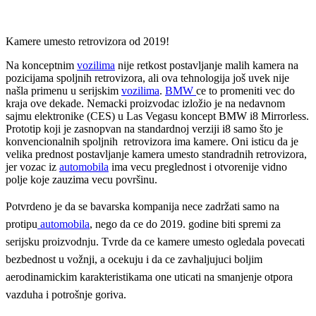
Kamere umesto retrovizora od 2019!
Na konceptnim
vozilima
nije retkost postavljanje malih kamera na
pozicijama spoljnih retrovizora, ali ova tehnologija još uvek nije
našla primenu u serijskim
vozilima
.
BMW
ce to promeniti vec do
kraja ove dekade. Nemacki proizvodac izložio je na nedavnom
sajmu elektronike (CES) u Las Vegasu koncept BMW i8 Mirrorless.
Prototip koji je zasnopvan na standardnoj verziji i8 samo što je
konvencionalnih spoljnih retrovizora ima kamere. Oni isticu da je
velika prednost postavljanje kamera umesto standradnih retrovizora,
jer vozac iz
automobila
ima vecu preglednost i otvorenije vidno
polje koje zauzima vecu površinu.
Potvrdeno je da se bavarska kompanija nece zadržati samo na
protipu
automobila
, nego da ce do 2019. godine biti spremi za
serijsku proizvodnju. Tvrde da ce kamere umesto ogledala povecati
bezbednost u vožnji, a ocekuju i da ce zavhaljujuci boljim
aerodinamickim karakteristikama one uticati na smanjenje otpora
vazduha i potrošnje goriva.