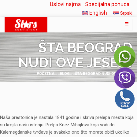
Uslovi najma
Specijalna ponuda
English
Srpski
ŠTA BEOGRAD
NUDI OVE JESENI
POČETNA
BLOG
ŠTA BEOGRAD NUDI OVE JESENI
Naša prestonica je nastala 1841 godine i skriva prelepa mesta koja
su krojila našu istoriju. Prelpa Knez Mihajlova koja vodi do
Kalemegdanske tvrđave je svakako ono što morate obići ukoliko