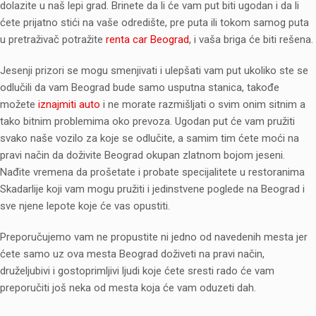
dolazite u naš lepi grad. Brinete da li će vam put biti ugodan i da li
ćete prijatno stići na vaše odredište, pre puta ili tokom samog puta
u pretraživač potražite
renta car Beograd
, i vaša briga će biti rešena.
Jesenji prizori se mogu smenjivati i ulepšati vam put ukoliko ste se
odlučili da vam Beograd bude samo usputna stanica, takođe
možete
iznajmiti auto
i ne morate razmišljati o svim onim sitnim a
tako bitnim problemima oko prevoza. Ugodan put će vam pružiti
svako naše vozilo za koje se odlučite, a samim tim ćete moći na
pravi način da doživite Beograd okupan zlatnom bojom jeseni.
Nađite vremena da prošetate i probate specijalitete u restoranima
Skadarlije koji vam mogu pružiti i jedinstvene poglede na Beograd i
sve njene lepote koje će vas opustiti.
Preporučujemo vam ne propustite ni jedno od navedenih mesta jer
ćete samo uz ova mesta Beograd doživeti na pravi način,
druželjubivi i gostoprimljivi ljudi koje ćete sresti rado će vam
preporučiti još neka od mesta koja će vam oduzeti dah.