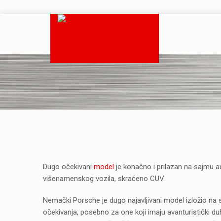
Dugo očekivani
model
je konačno i prilazan na sajmu a
višenamenskog vozila, skraćeno CUV.
Nemački Porsche je dugo najavljivani model izložio na 
očekivanja, posebno za one koji imaju avanturistički duh