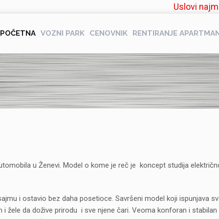
Uslovi najm
POČETNA
VOZNI PARK
CENOVNIK
RENTIRANJE APARTMA
utomobila u Ženevi. Model o kome je reč je koncept studija električ
sajmu i ostavio bez daha posetioce. Savršeni model koji ispunjava s
 i žele da dožive prirodu i sve njene čari. Veoma konforan i stabilan