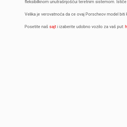
fleksibilknom unutrašnjošćui teretnim sistemom. Ističe 
Velika je verovatnoća da ce ovaj Porscheov model biti k
Posetite naš
sajt
i izaberite udobno vozilo za vaš put: