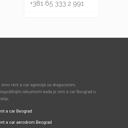
+381 65 333 2 991
 smo rent a car agencija sa dragocenim,
šegodišnjim iskustvom kada je rent a car Beograd u
tanju.
nt a car Beograd
ent a car aerodrom Beograd