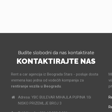
Budite slobodni da nas kontaktirate
KONTAKTIRAJTE NAS
Rent a car agencija iz Beograda Stars - posluje dosta
Mi
vremena kao jedna od vodećih kompanija za
vi
rentiranje vozila u Beogradu
.
pi
Adresa: YBC BULEVAR MIHAJLA PUPINA 10i
Re
NISKO PRIZEMLJE BROJ 3
R