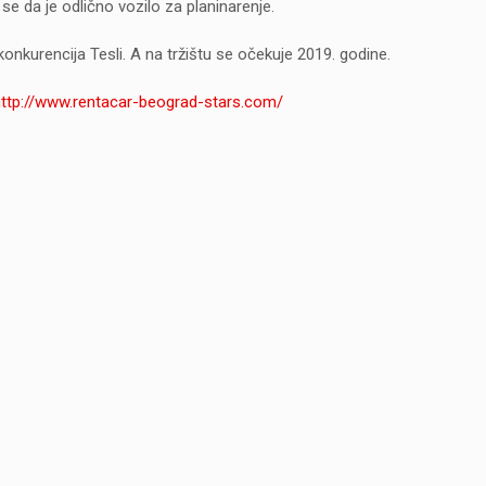
se da je odlično vozilo za planinarenje.
onkurencija Tesli. A na tržištu se očekuje 2019. godine.
http://www.rentacar-beograd-stars.com/