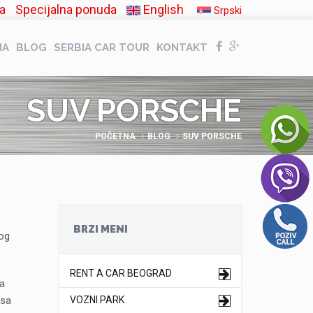
a
Specijalna ponuda
English
Srpski
NA
BLOG
SERBIA CAR TOUR
KONTAKT
SUV PORSCHE
POČETNA
BLOG
SUV PORSCHE
BRZI MENI
nog
RENT A CAR BEOGRAD
va
 sa
VOZNI PARK