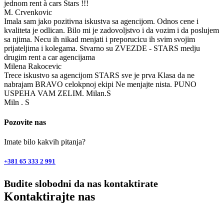
jednom rent à cars Stars !!!
M. Crvenkovic
Imala sam jako pozitivna iskustva sa agencijom. Odnos cene i
kvaliteta je odlican. Bilo mi je zadovoljstvo i da vozim i da poslujem
sa njima. Necu ih nikad menjati i preporucicu ih svim svojim
prijateljima i kolegama. Stvarno su ZVEZDE - STARS medju
drugim rent a car agencijama
Milena Rakocevic
Trece iskustvo sa agencijom STARS sve je prva Klasa da ne
nabrajam BRAVO celokpnoj ekipi Ne menjajte nista. PUNO
USPEHA VAM ZELIM. Milan.S
Miln . S
Pozovite nas
Imate bilo kakvih pitanja?
+381 65 333 2 991
Budite slobodni da nas kontaktirate
Kontaktirajte nas