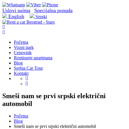
Uslovi najma
Specijalna ponuda
English
Srpski
Početna
Vozni park
Cenovnik
Rentiranje apartmana
Blog
Serbia Car Tour
Kontakt
Smeši nam se prvi srpski električni
automobil
Početna
Blog
Smeši nam se prvi srpski električni automobil