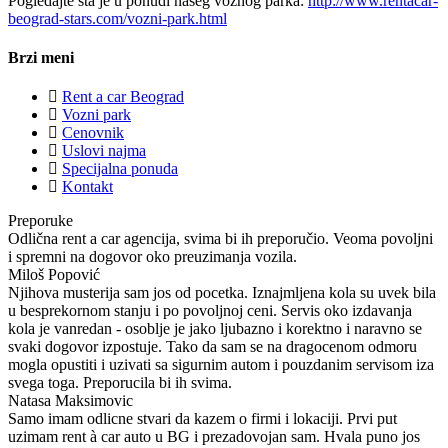
Pogledajte šta je u ponudi našeg voznog parka:
http://www.rentacar-
beograd-stars.com/vozni-park.html
Brzi meni
Rent a car Beograd
Vozni park
Cenovnik
Uslovi najma
Specijalna ponuda
Kontakt
Preporuke
Odlična rent a car agencija, svima bi ih preporučio. Veoma povoljni
i spremni na dogovor oko preuzimanja vozila.
Miloš Popović
Njihova musterija sam jos od pocetka. Iznajmljena kola su uvek bila
u besprekornom stanju i po povoljnoj ceni. Servis oko izdavanja
kola je vanredan - osoblje je jako ljubazno i korektno i naravno se
svaki dogovor izpostuje. Tako da sam se na dragocenom odmoru
mogla opustiti i uzivati sa sigurnim autom i pouzdanim servisom iza
svega toga. Preporucila bi ih svima.
Natasa Maksimovic
Samo imam odlicne stvari da kazem o firmi i lokaciji. Prvi put
uzimam rent à car auto u BG i prezadovojan sam. Hvala puno jos