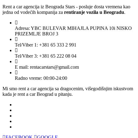
Rent a car agencija iz Beograda Stars - posluje dosta vremena kao
jedna od vodećih kompanija za
rentiranje vozila u Beogradu
.
Adresa: YBC BULEVAR MIHAJLA PUPINA 10i NISKO
PRIZEMLJE BROJ 3
Tel/Viber 1: +381 65 333 2 991
Tel/Viber 3: +381 65 222 08 04
E mail: rentacarstars@gmail.com
Radno vreme: 00:00-24:00
Mi smo rent a car agencija sa dragocenim, višegodišnjim iskustvom
kada je rent a car Beograd u pitanju.
Rent a car Beograd
Rent a car aerodrom Beograd
Rent a car bez depozita
Jeftin rent a car Beograd
Iznajmljivanje automobila Beograd
FACEBOOK
GOOGLE