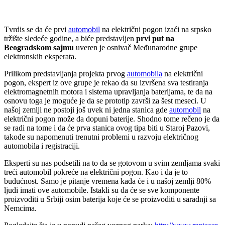
Tvrdis se da će prvi
automobil
na električni pogon izaći na srpsko
tržište sledeće godine, a biće predstavljen
prvi put na
Beogradskom sajmu
uveren je osnivač Međunarodne grupe
elektronskih eksperata.
Prilikom predstavljanja projekta prvog
automobila
na električni
pogon, ekspert iz ove grupe je rekao da su izvršena sva testiranja
elektromagnetnih motora i sistema upravljanja baterijama, te da na
osnovu toga je moguće je da se prototip završi za šest meseci. U
našoj zemlji ne postoji još uvek ni jedna stanica gde
automobil
na
električni pogon može da dopuni baterije. Shodno tome rečeno je da
se radi na tome i da će prva stanica ovog tipa biti u Staroj Pazovi,
takođe su napomenuti trenutni problemi u razvoju električnog
automobila i registraciji.
Eksperti su nas podsetili na to da se gotovom u svim zemljama svaki
treći automobil pokreće na električni pogon. Kao i da je to
budućnost. Samo je pitanje vremena kada će i u našoj zemlji 80%
ljudi imati ove automobile. Istakli su da će se sve komponente
proizvoditi u Srbiji osim baterija koje će se proizvoditi u saradnji sa
Nemcima.