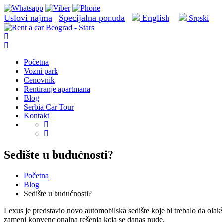
Uslovi najma
Specijalna ponuda
English
Srpski
Početna
Vozni park
Cenovnik
Rentiranje apartmana
Blog
Serbia Car Tour
Kontakt
Sedište u budućnosti?
Početna
Blog
Sedište u budućnosti?
Lexus je predstavio novo automobilska sedište koje bi trebalo da olak
zameni konvencionalna rešenja koja se danas nude.