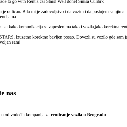
ade to go with Rent a car Stars! Well done! Sinisa Culibrk
 je odlican. Bilo mi je zadovoljstvo i da vozim i da poslujem sa njima. 
encijama
cni su kako komunikacija sa zaposlenima tako i vozila,jako korektna rent
 STARS. Izuzetno korektno bavljen posao. Dovezli su vozilo gde sam ja t
voljan sam!
te nas
edna od vodećih kompanija za
rentiranje vozila u Beogradu
.