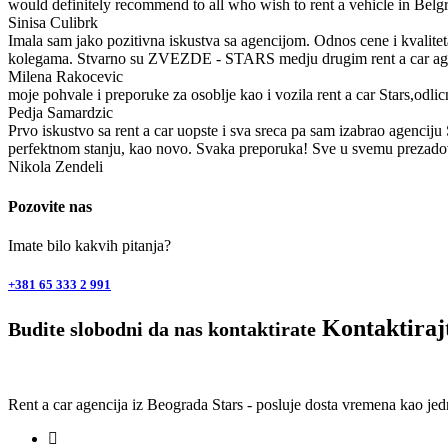
would definitely recommend to all who wish to rent a vehicle in Belgr
Sinisa Culibrk
Imala sam jako pozitivna iskustva sa agencijom. Odnos cene i kvaliteta
kolegama. Stvarno su ZVEZDE - STARS medju drugim rent a car ag
Milena Rakocevic
moje pohvale i preporuke za osoblje kao i vozila rent a car Stars,odli
Pedja Samardzic
Prvo iskustvo sa rent a car uopste i sva sreca pa sam izabrao agenciju
perfektnom stanju, kao novo. Svaka preporuka! Sve u svemu prezado
Nikola Zendeli
Pozovite nas
Imate bilo kakvih pitanja?
+381 65 333 2 991
Kontaktiraj
Budite slobodni da nas kontaktirate
Rent a car agencija iz Beograda Stars - posluje dosta vremena kao j