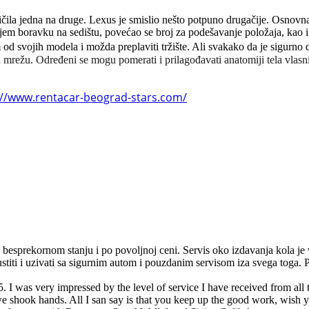
ličila jedna na druge. Lexus je smislio nešto potpuno drugačije. Osnovna
em boravku na sedištu, povećao se broj za podešavanje položaja, kao i fu
d svojih modela i možda preplaviti tržište. Ali svakako da je sigurno d
 mrežu. Određeni se mogu pomerati i prilagođavati anatomiji tela vlasn
://www.rentacar-beograd-stars.com/
 besprekornom stanju i po povoljnoj ceni. Servis oko izdavanja kola je v
ti i uzivati sa sigurnim autom i pouzdanim servisom iza svega toga. Pr
 I was very impressed by the level of service I have received from all 
we shook hands. All I san say is that you keep up the good work, wish y