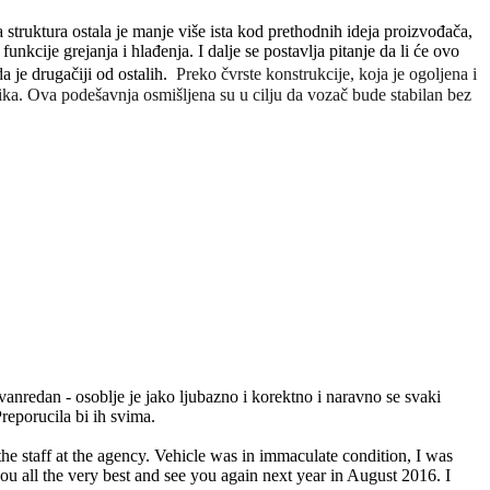
 struktura ostala je manje više ista kod prethodnih ideja proizvođača,
nkcije grejanja i hlađenja. I dalje se postavlja pitanje da li će ovo
a je drugačiji od ostalih.
Preko čvrste konstrukcije, koja je ogoljena i
ika. Ova podešavnja osmišljena su u cilju da vozač bude stabilan bez
anredan - osoblje je jako ljubazno i korektno i naravno se svaki
eporucila bi ih svima.
the staff at the agency. Vehicle was in immaculate condition, I was
ou all the very best and see you again next year in August 2016. I