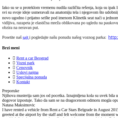
Iako su se u proteklom vremenu nudila različita rešenja, koja su ipak 
svi su svoje ideje usmeravali na anatomiju tela i njegovom što udobniij
novo ugodno i prijatno seište pod imenom Klinetik seat naći u jednom o
vidljiva, razapeta je elastična mreža oblikovana po ugledu na paukovu
obzira na neravan put.
http
Posetite naš
sajt
i pogledajte našu ponudu našeg voznog parka:
Brzi meni
Rent a car Beograd
Vozni park
Cenovnik
Uslovi najma
Specijalna ponuda
Kontakt
Preporuke
Njihova musterija sam jos od pocetka. Iznajmljena kola su uvek bila u
dogovor izpostuje. Tako da sam se na dragocenom odmoru mogla opusti
Natasa Maksimovic
I have rented a vehicle from Rent a Car Stars Belgrade in August 2015.
greeted at the airport by the staff and felt welcome from the moment 