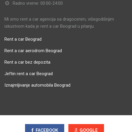
Radno vreme: 00:00-24:00
Mi smo rent a car agencija sa dragocenim, višegodišnjim
iskustvom kada je rent a car Beograd u pitanju.
Rent a car Beograd
Rent a car aerodrom Beograd
Rent a car bez depozita
Jeftin rent a car Beograd
Iznajmljivanje automobila Beograd
FACEBOOK
GOOGLE