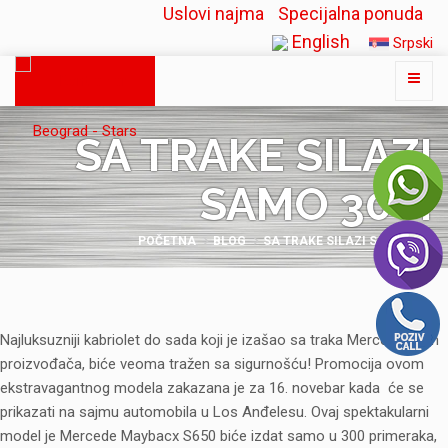
Uslovi najma
Specijalna ponuda
English
Srpski
SA TRAKE SILAZI
SAMO 300!
POČETNA
BLOG
SA TRAKE SILAZI SAMO 300!
Najluksuzniji kabriolet do sada koji je izašao sa traka Mercedesovih
proizvođača, biće veoma tražen sa sigurnošću! Promocija ovom
ekstravagantnog modela zakazana je za 16. novebar kada će se
prikazati na sajmu automobila u Los Anđelesu. Ovaj spektakularni
model je Mercede Maybacx S650 biće izdat samo u 300 primeraka,