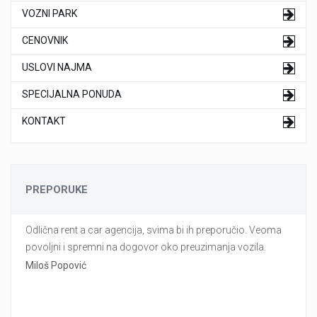
VOZNI PARK
CENOVNIK
USLOVI NAJMA
SPECIJALNA PONUDA
KONTAKT
PREPORUKE
Odlična rent a car agencija, svima bi ih preporučio. Veoma
povoljni i spremni na dogovor oko preuzimanja vozila.
Miloš Popović