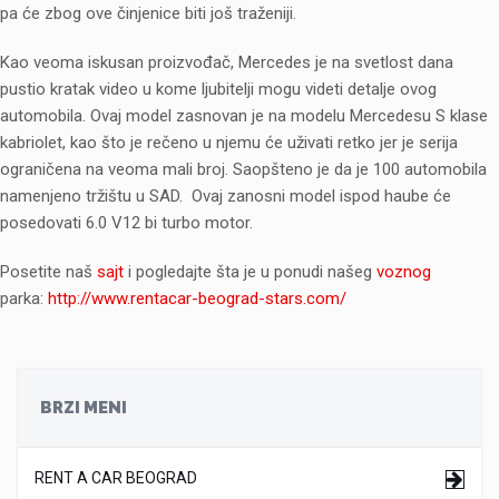
pa će zbog ove činjenice biti još traženiji.
Kao veoma iskusan proizvođač, Mercedes je na svetlost dana
pustio kratak video u kome ljubitelji mogu videti detalje ovog
automobila. Ovaj model zasnovan je na modelu Mercedesu S klase
kabriolet, kao što je rečeno u njemu će uživati retko jer je serija
ograničena na veoma mali broj. Saopšteno je da je 100 automobila
namenjeno tržištu u SAD. Ovaj zanosni model ispod haube će
posedovati 6.0 V12 bi turbo motor.
Posetite naš
sajt
i pogledajte šta je u ponudi našeg
voznog
parka:
http://www.rentacar-beograd-stars.com/
BRZI MENI
RENT A CAR BEOGRAD