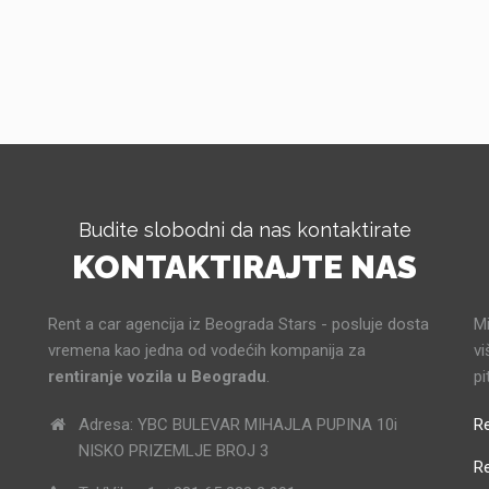
Budite slobodni da nas kontaktirate
KONTAKTIRAJTE NAS
Rent a car agencija iz Beograda Stars - posluje dosta
Mi
vremena kao jedna od vodećih kompanija za
vi
rentiranje vozila u Beogradu
.
pi
Adresa: YBC BULEVAR MIHAJLA PUPINA 10i
Re
NISKO PRIZEMLJE BROJ 3
R