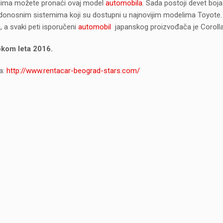
kojima možete pronaći ovaj model
automobila
. Sada postoji devet boja
onosnim sistemima koji su dostupni u najnovijim modelima Toyote.
 a svaki peti isporučeni
automobil
japanskog proizvođača je Coroll
okom leta 2016.
a:
http://www.rentacar-beograd-stars.com/