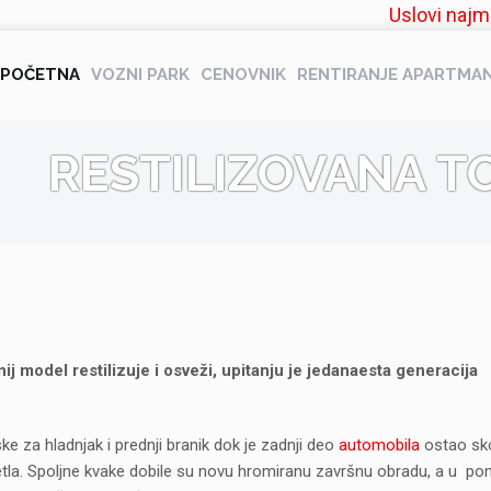
Uslovi najm
POČETNA
VOZNI PARK
CENOVNIK
RENTIRANJE APARTMA
RESTILIZOVANA T
nij model restilizuje i osveži, upitanju je jedanaesta generacija
ke za hladnjak i prednji branik dok je zadnji deo
automobila
ostao sk
la. Spoljne kvake dobile su novu hromiranu završnu obradu, a u po