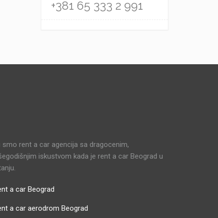
+381 65 333 2 991
 smo rent a car agencija sa dragocenim,
šegodišnjim iskustvom kada je rent a car Beograd u
tanju.
nt a car Beograd
ent a car aerodrom Beograd