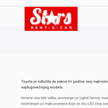
Toyota je odlučila da nakon tri godine svoj najtreže
najdugovečnijeg modela.
Izmene nisu bile velike, promenjen je izgled farova, mas
neizmenjen uz male promene koje se tiču LED stop svet