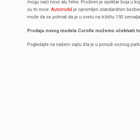
mogu naći nove alu felne. Proširen je spektar boja u 
su tri nove.
Automobil
je opremljen standardnim bezbed
može da se pohvali da je u svetu na tržištu 150 zemalja,
Prodaju novog modela Corolle možemo očekivati t
Pogledajte na našem sajtu šta je u ponudi voznog park