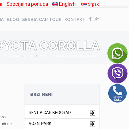
a
Specijalna ponuda
English
Srpski
NA
BLOG
SERBIA CAR TOUR
KONTAKT
OYOTA COROLLA
POČETNA
BLOG
RESTILIZOVANA TOYOTA COROLLA
BRZI MENI
RENT A CAR BEOGRAD
oro
nudi se
VOZNI PARK