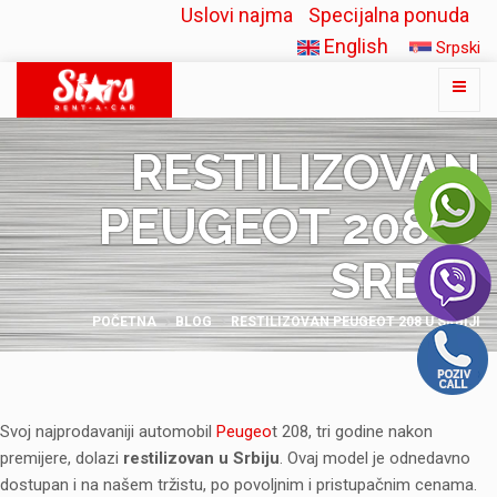
Uslovi najma
Specijalna ponuda
English
Srpski
RESTILIZOVAN
PEUGEOT 208 U
SRBIJI
POČETNA
BLOG
RESTILIZOVAN PEUGEOT 208 U SRBIJI
Svoj najprodavaniji automobil
Peugeo
t 208, tri godine nakon
premijere, dolazi
restilizovan u Srbiju
. Ovaj model je odnedavno
dostupan i na našem tržistu, po povoljnim i pristupačnim cenama.