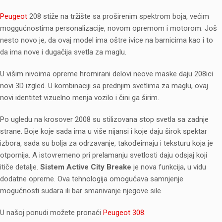
Peugeot
208 stiže na tržište sa proširenim spektrom boja, većim
moggućnostima personalizacije, novom opremom i motorom. Još
nesto novo je, da ovaj model ima oštre ivice na barnicima kao i to
da ima nove i dugačija svetla za maglu.
U višim nivoima opreme hromirani delovi neove maske daju 208ici
novi 3D izgled. U kombinaciji sa prednjim svetlima za maglu, ovaj
novi identitet vizuelno menja vozilo i čini ga širim.
Po ugledu na krosover 2008 su stilizovana stop svetla sa zadnje
strane. Boje koje sada ima u više nijansi i koje daju širok spektar
izbora, sada su bolja za odrzavanje, takođeimaju i teksturu koja je
otpornija. A istovremeno pri prelamanju svetlosti daju odsjaj koji
itiče detalje.
Sistem Active City Breake
je nova funkcija, u vidu
dodatne opreme. Ova tehnologija omogućava samnjenje
mogućnosti sudara ili bar smanivanje njegove sile.
U našoj ponudi možete pronaći
Peugeot 308.