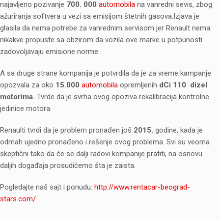
najavljeno pozivanje
700. 000
automobila
na vanredni sevis, zbog
ažuriranja softvera u vezi sa emisijom štetnih gasova.
Izjava je
glasila da nema potrebe za vanrednim servisom jer Renault nema
nikakve propuste sa obzirom da vozila ove marke u potpunosti
zadovoljavaju emisione norme.
A sa druge strane kompanija je potvrdila da je za vreme kampanje
opozvala za oko
15.000
automobila
opremljenih
dCi 110 dizel
motorima.
Tvrde da je svrha ovog opoziva rekalibracija kontrolne
jedinice motora.
Renaulti tvrdi da je problem pronađen još
2015.
godine, kada je
odmah ujedno pronađeno i rešenje ovog problema. Svi su veoma
skeptični tako da će se dalji radovi kompanije pratiti, na osnovu
daljih događaja prosudićemo šta je zaista.
Pogledajte naš sajt i ponudu:
http://www.rentacar-beograd-
stars.com/