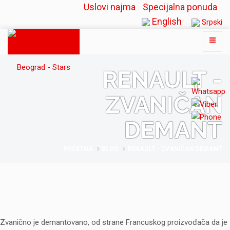
Uslovi najma
Specijalna ponuda
English
Srpski
RENAULT -
ZVANIČAN
DEMANT
POČETNA
BLOG
RENAULT - ZVANIČAN DEMANT
Zvanično je demantovano, od strane Francuskog proizvođača da je