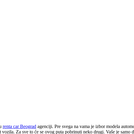
 u
renta car Beograd
agenciji. Pre svega na vama je izbor modela automo
st vozila. Za sve to će se ovog puta pobrinuti neko drugi. Vaše je samo d