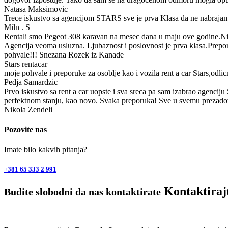
Natasa Maksimovic
Trece iskustvo sa agencijom STARS sve je prva Klasa da ne nab
Miln . S
Rentali smo Pegeot 308 karavan na mesec dana u maju ove godine.Nis
Agencija veoma usluzna. Ljubaznost i poslovnost je prva klasa.Prepor
pohvale!!! Snezana Rozek iz Kanade
Stars rentacar
moje pohvale i preporuke za osoblje kao i vozila rent a car Stars,odli
Pedja Samardzic
Prvo iskustvo sa rent a car uopste i sva sreca pa sam izabrao agenciju
perfektnom stanju, kao novo. Svaka preporuka! Sve u svemu prezado
Nikola Zendeli
Pozovite nas
Imate bilo kakvih pitanja?
+381 65 333 2 991
Kontaktiraj
Budite slobodni da nas kontaktirate