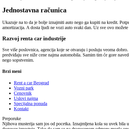
Jednostavna računica
Ukazuje na to da je bolje iznajmiti auto nego ga kupiti na kredit. Pot
amortizacija. A dosta ljudi ne vozi auto svaki dan. Uz sve ovo možete
Razvoj renta car industrije
Sve više poslovnica, agencija koje se otvaraju i posluju veoma dobro.
predviđaju sve niže cene najma automobila. Samim tim će gore navedena 
nego sopstvenim.
Brzi meni
Rent a car Beograd
Vozni park
Cenovnik
Uslovi najma
Specijalna ponuda
Kontakt
Preporuke
Njihova musterija sam jos od pocetka. Iznajmljena kola su uvek bila u
dogovor izpostuje. Tako da sam se na dragocenom odmoru mogla opusti