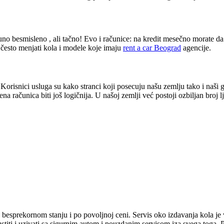
puno besmisleno , ali tačno! Evo i računice: na kredit mesečno morate da
 često menjati kola i modele koje imaju
rent a car Beograd
agencije.
 Korisnici usluga su kako stranci koji posecuju našu zemlju tako i naši
računica biti još logičnija. U našoj zemlji već postoji ozbiljan broj lj
 besprekornom stanju i po povoljnoj ceni. Servis oko izdavanja kola je v
ti i uzivati sa sigurnim autom i pouzdanim servisom iza svega toga. Pr