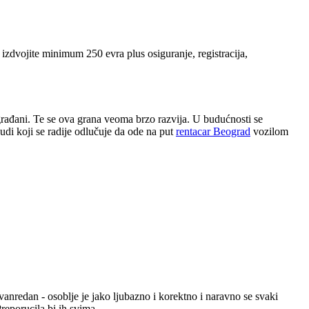
 izdvojite minimum 250 evra plus osiguranje, registracija,
 građani. Te se ova grana veoma brzo razvija. U budućnosti se
udi koji se radije odlučuje da ode na put
rentacar Beograd
vozilom
anredan - osoblje je jako ljubazno i korektno i naravno se svaki
eporucila bi ih svima.