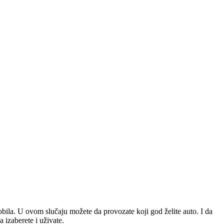
bila. U ovom slučaju možete da provozate koji god želite auto. I da
a izaberete i uživate.