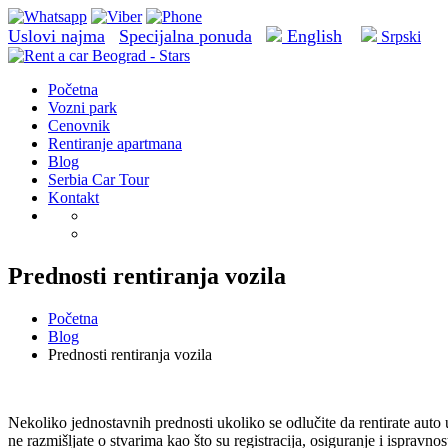
Uslovi najma
Specijalna ponuda
English
Srpski
Početna
Vozni park
Cenovnik
Rentiranje apartmana
Blog
Serbia Car Tour
Kontakt
Prednosti rentiranja vozila
Početna
Blog
Prednosti rentiranja vozila
Nekoliko jednostavnih prednosti ukoliko se odlučite da rentirate auto
ne razmišljate o stvarima kao što su registracija, osiguranje i ispravno