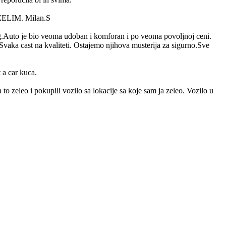
ZELIM. Milan.S
g.Auto je bio veoma udoban i komforan i po veoma povoljnoj ceni.
vaka cast na kvaliteti. Ostajemo njihova musterija za sigurno.Sve
 a car kuca.
o zeleo i pokupili vozilo sa lokacije sa koje sam ja zeleo. Vozilo u