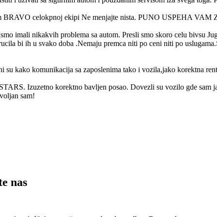
rajam BRAVO celokpnoj ekipi Ne menjajte nista. PUNO USPEHA VAM 
mo imali nikakvih problema sa autom. Presli smo skoro celu bivsu Ju
ucila bi ih u svako doba .Nemaju premca niti po ceni niti po uslugama.S
cni su kako komunikacija sa zaposlenima tako i vozila,jako korektna rent
 STARS. Izuzetno korektno bavljen posao. Dovezli su vozilo gde sam ja t
voljan sam!
te nas