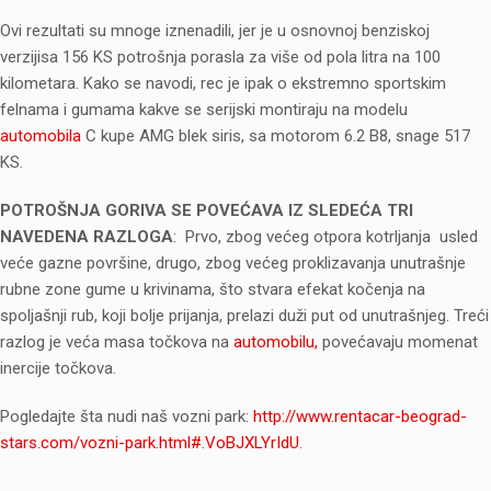
Ovi rezultati su mnoge iznenadili, jer je u osnovnoj benziskoj
verzijisa 156 KS potrošnja porasla za više od pola litra na 100
kilometara. Kako se navodi, rec je ipak o ekstremno sportskim
felnama i gumama kakve se serijski montiraju na modelu
automobila
C kupe AMG blek siris, sa motorom 6.2 B8, snage 517
KS.
POTROŠNJA GORIVA SE POVEĆAVA IZ SLEDEĆA TRI
NAVEDENA RAZLOGA
: Prvo, zbog većeg otpora kotrljanja usled
veće gazne površine, drugo, zbog većeg proklizavanja unutrašnje
rubne zone gume u krivinama, što stvara efekat kočenja na
spoljašnji rub, koji bolje prijanja, prelazi duži put od unutrašnjeg. Treći
razlog je veća masa točkova na
automobilu,
povećavaju momenat
inercije točkova.
Pogledajte šta nudi naš vozni park:
http://www.rentacar-beograd-
stars.com/vozni-park.html#.VoBJXLYrIdU
.