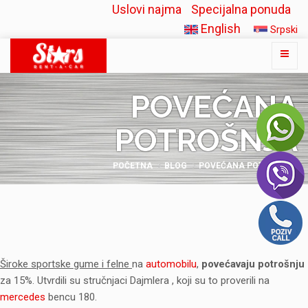
Uslovi najma
Specijalna ponuda
English
Srpski
POVEĆANA
POTROŠNJA
POČETNA
BLOG
POVEĆANA POTROŠNJA
Široke sportske gume i felne
na
automobilu
,
povećavaju potrošnju
za 15%. Utvrdili su stručnjaci Dajmlera , koji su to proverili na
mercedes
bencu 180.