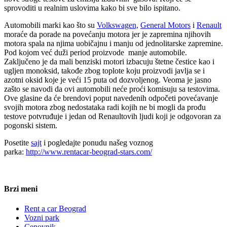
sprovoditi u realnim uslovima kako bi sve bilo ispitano.
Automobili marki kao što su
Volkswagen,
General Motors
i
Renault
moraće da porade na povećanju motora jer je zapremina njihovih
motora spala na njima uobičajnu i manju od jednolitarske zapremine.
Pod kojom već duži period proizvode manje automobile.
Zaključeno je da mali benziski motori izbacuju štetne čestice kao i
ugljen monoksid, takođe zbog toplote koju proizvodi javlja se i
azotni oksid koje je veći 15 puta od dozvoljenog. Veoma je jasno
zašto se navodi da ovi automobili neće proći komisuju sa testovima.
Ove glasine da će brendovi poput navedenih odpočeti povećavanje
svojih motora zbog nedostataka radi kojih ne bi mogli da prođu
testove potvruđuje i jedan od Renaultovih ljudi koji je odgovoran za
pogonski sistem.
Posetite
sajt
i pogledajte ponudu našeg voznog
parka:
http://www.rentacar-beograd-stars.com/
Brzi meni
Rent a car Beograd
Vozni park
Cenovnik