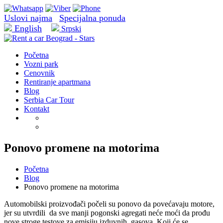
Uslovi najma
Specijalna ponuda
English
Srpski
Početna
Vozni park
Cenovnik
Rentiranje apartmana
Blog
Serbia Car Tour
Kontakt
Ponovo promene na motorima
Početna
Blog
Ponovo promene na motorima
Automobilski proizvođači počeli su ponovo da povećavaju motore,
jer su utvrdili da sve manji pogonski agregati neće moći da prođu
nove stroge testove za emisiju izduvnih gasova. Koji će se