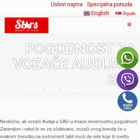
Uslovi najma
Specijalna ponuda
English
Srpski
POGODNOST ZA
VOZAČE AUDIJA U
SAD
POČETNA
BLOG
POGODNOST ZA VOZAČE AUDIJA U SAD
Neobično, ali vozači Audija u SAD-u imaće neverovatnu pogodnost.
Zanimljivo i rekol bi se za očekivano, vozači ovog brenda će u
svakom trenutku na instrument tabli moći da vide koje ih svetlo