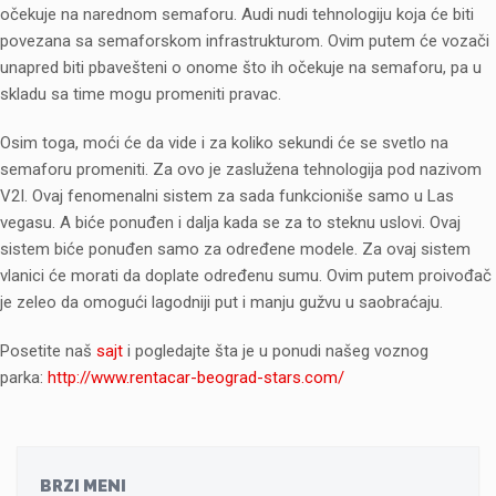
očekuje na narednom semaforu. Audi nudi tehnologiju koja će biti
povezana sa semaforskom infrastrukturom. Ovim putem će vozači
unapred biti pbavešteni o onome što ih očekuje na semaforu, pa u
skladu sa time mogu promeniti pravac.
Osim toga, moći će da vide i za koliko sekundi će se svetlo na
semaforu promeniti. Za ovo je zaslužena tehnologija pod nazivom
V2I. Ovaj fenomenalni sistem za sada funkcioniše samo u Las
vegasu. A biće ponuđen i dalja kada se za to steknu uslovi. Ovaj
sistem biće ponuđen samo za određene modele. Za ovaj sistem
vlanici će morati da doplate određenu sumu. Ovim putem proivođač
je zeleo da omogući lagodniji put i manju gužvu u saobraćaju.
Posetite naš
sajt
i pogledajte šta je u ponudi našeg voznog
parka:
http://www.rentacar-beograd-stars.com/
BRZI MENI