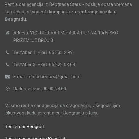
Rent a car agencija iz Beograda Stars - posluje dosta vremena
kao jedna od vodećih kompanija za
rentiranje vozila u
Beogradu
.
Adresa: YBC BULEVAR MIHAJLA PUPINA 10i NISKO
PRIZEMLJE BROJ 3
Tel/Viber 1: +381 65 333 2 991
Tel/Viber 3: +381 65 222 08 04
E mail: rentacarstars@gmail.com
Radno vreme: 00:00-24:00
Mi smo rent a car agencija sa dragocenim, višegodišnjim
iskustvom kada je rent a car Beograd u pitanju.
Rent a car Beograd
Rent a car aerodrom Beograd