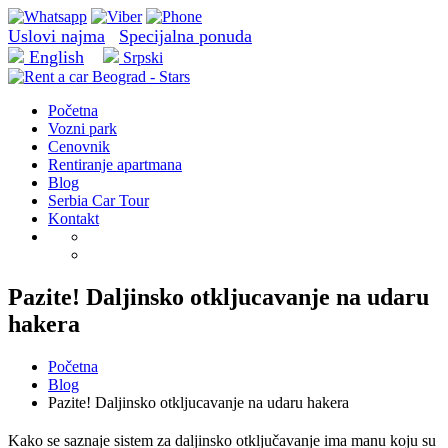
Uslovi najma
Specijalna ponuda
English
Srpski
Početna
Vozni park
Cenovnik
Rentiranje apartmana
Blog
Serbia Car Tour
Kontakt
Pazite! Daljinsko otkljucavanje na udaru
hakera
Početna
Blog
Pazite! Daljinsko otkljucavanje na udaru hakera
Kako se saznaje sistem za daljinsko otključavanje ima manu koju su