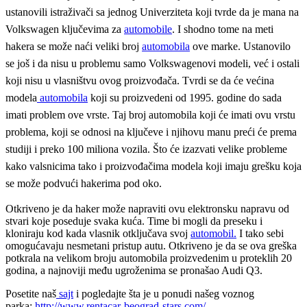
ustanovili istraživači sa jednog Univerziteta koji tvrde da je mana na
Volkswagen ključevima za
automobile
. I shodno tome na meti
hakera se može naći veliki broj
automobila
ove marke. Ustanovilo
se još i da nisu u problemu samo Volkswagenovi modeli, već i ostali
koji nisu u vlasništvu ovog proizvođača. Tvrdi se da će većina
modela
automobila
koji su proizvedeni od 1995. godine do sada
imati problem ove vrste. Taj broj automobila koji će imati ovu vrstu
problema, koji se odnosi na ključeve i njihovu manu preći će prema
studiji i preko 100 miliona vozila. Što će izazvati velike probleme
kako valsnicima tako i proizvođačima modela koji imaju grešku koja
se može podvući hakerima pod oko.
Otkriveno je da haker može napraviti ovu elektronsku napravu od
stvari koje poseduje svaka kuća. Time bi mogli da preseku i
kloniraju kod kada vlasnik otključava svoj
automobil.
I tako sebi
omogućavaju nesmetani pristup autu. Otkriveno je da se ova greška
potkrala na velikom broju automobila proizvedenim u proteklih 20
godina, a najnoviji među ugroženima se pronašao Audi Q3.
Posetite naš
sajt
i pogledajte šta je u ponudi našeg voznog
parka:
http://www.rentacar-beograd-stars.com/