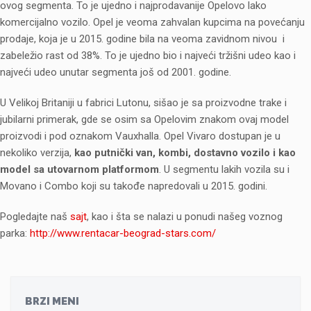
ovog segmenta. To je ujedno i najprodavanije Opelovo lako
komercijalno vozilo. Opel je veoma zahvalan kupcima na povećanju
prodaje, koja je u 2015. godine bila na veoma zavidnom nivou i
zabeležio rast od 38%. To je ujedno bio i najveći tržišni udeo kao i
najveći udeo unutar segmenta još od 2001. godine.
U Velikoj Britaniji u fabrici Lutonu, sišao je sa proizvodne trake i
jubilarni primerak, gde se osim sa Opelovim znakom ovaj model
proizvodi i pod oznakom Vauxhalla. Opel Vivaro dostupan je u
nekoliko verzija,
kao putnički van, kombi, dostavno vozilo i kao
model sa utovarnom platformom
.
U segmentu lakih vozila su i
Movano i Combo koji su takođe napredovali u 2015. godini.
Pogledajte naš
sajt
, kao i šta se nalazi u ponudi našeg voznog
parka:
http://www.rentacar-beograd-stars.com/
BRZI MENI