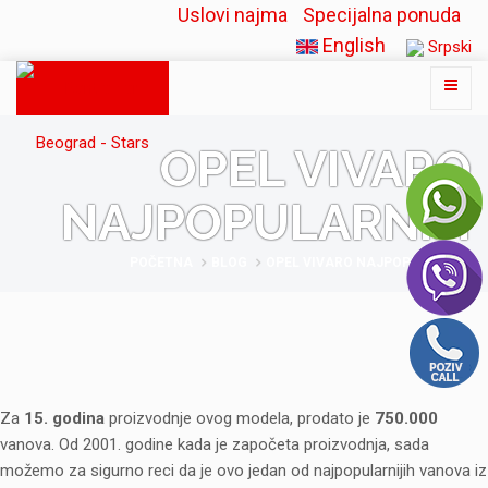
Uslovi najma
Specijalna ponuda
English
Srpski
OPEL VIVARO
NAJPOPULARNIJI
POČETNA
BLOG
OPEL VIVARO NAJPOPULARNIJI
Za
15. godina
proizvodnje ovog modela, prodato je
750.000
vanova. Od 2001. godine kada je započeta proizvodnja, sada
možemo za sigurno reci da je ovo jedan od najpopularnijih vanova iz