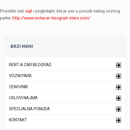
Posetite naš
sajt
i pogledajte šta je sve u ponudi našeg voznog
parka:
http://www.rentacar-beograd-stars.com/
BRZI MENI
RENT A CAR BEOGRAD
VOZNI PARK
CENOVNIK
USLOVI NAJMA
SPECIJALNA PONUDA
KONTAKT