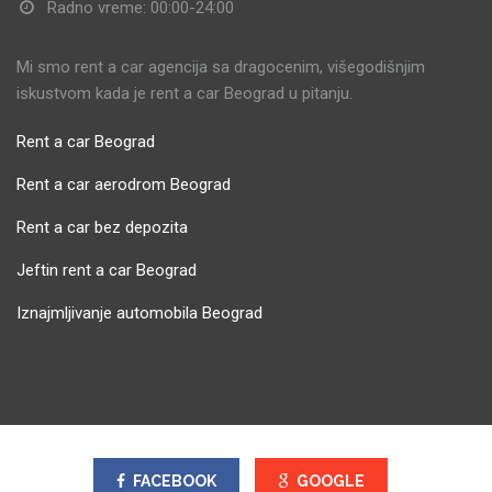
Radno vreme: 00:00-24:00
Mi smo rent a car agencija sa dragocenim, višegodišnjim
iskustvom kada je rent a car Beograd u pitanju.
Rent a car Beograd
Rent a car aerodrom Beograd
Rent a car bez depozita
Jeftin rent a car Beograd
Iznajmljivanje automobila Beograd
FACEBOOK
GOOGLE