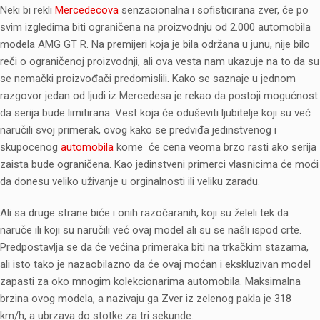
Neki bi rekli
Mercedecova
senzacionalna i sofisticirana zver, će po
svim izgledima biti ograničena na proizvodnju od 2.000 automobila
modela AMG GT R. Na premijeri koja je bila održana u junu, nije bilo
reči o ograničenoj proizvodnji, ali ova vesta nam ukazuje na to da su
se nemački proizvođači predomislili. Kako se saznaje u jednom
razgovor jedan od ljudi iz Mercedesa je rekao da postoji mogućnost
da serija bude limitirana. Vest koja će oduševiti ljubitelje koji su već
naručili svoj primerak, ovog kako se predviđa jedinstvenog i
skupocenog
automobila
kome će cena veoma brzo rasti ako serija
zaista bude ograničena. Kao jedinstveni primerci vlasnicima će moći
da donesu veliko uživanje u orginalnosti ili veliku zaradu.
Ali sa druge strane biće i onih razočaranih, koji su želeli tek da
naruče ili koji su naručili već ovaj model ali su se našli ispod crte.
Predpostavlja se da će većina primeraka biti na trkačkim stazama,
ali isto tako je nazaobilazno da će ovaj moćan i ekskluzivan model
zapasti za oko mnogim kolekcionarima automobila. Maksimalna
brzina ovog modela, a nazivaju ga Zver iz zelenog pakla je 318
km/h, a ubrzava do stotke za tri sekunde.