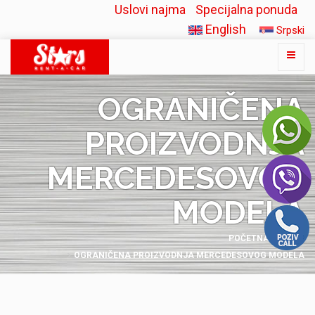
Uslovi najma
Specijalna ponuda
English
Srpski
OGRANIČENA
PROIZVODNJA
MERCEDESOVOG
MODELA
POČETNA
BLOG
OGRANIČENA PROIZVODNJA MERCEDESOVOG MODELA