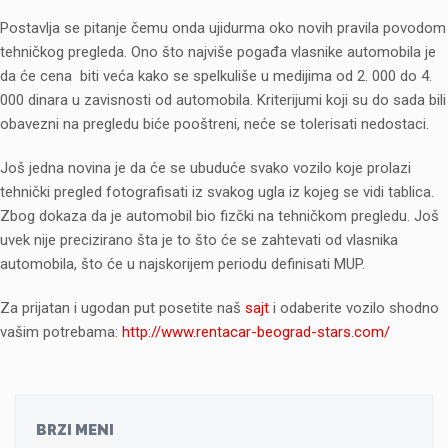
Postavlja se pitanje čemu onda ujidurma oko novih pravila povodom
tehničkog pregleda. Ono što najviše pogađa vlasnike automobila je
da će cena biti veća kako se spelkuliše u medijima od 2. 000 do 4.
000 dinara u zavisnosti od automobila. Kriterijumi koji su do sada bili
obavezni na pregledu biće pooštreni, neće se tolerisati nedostaci.
Još jedna novina je da će se ubuduće svako vozilo koje prolazi
tehnički pregled fotografisati iz svakog ugla iz kojeg se vidi tablica.
Zbog dokaza da je automobil bio fizčki na tehničkom pregledu. Još
uvek nije precizirano šta je to što će se zahtevati od vlasnika
automobila, što će u najskorijem periodu definisati MUP.
Za prijatan i ugodan put posetite naš
sajt
i odaberite vozilo shodno
vašim potrebama:
http://www.rentacar-beograd-stars.com/
BRZI MENI