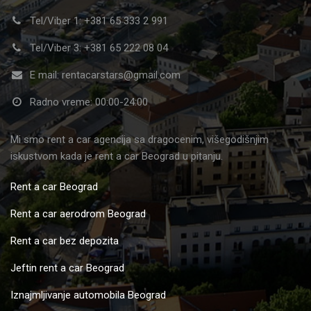
Tel/Viber 1: +381 65 333 2 991
Tel/Viber 3: +381 65 222 08 04
E mail: rentacarstars@gmail.com
Radno vreme: 00:00-24:00
Mi smo rent a car agencija sa dragocenim, višegodišnjim
iskustvom kada je rent a car Beograd u pitanju.
Rent a car Beograd
Rent a car aerodrom Beograd
Rent a car bez depozita
Jeftin rent a car Beograd
Iznajmljivanje automobila Beograd