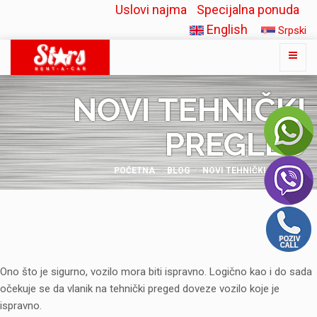
Uslovi najma
Specijalna ponuda
English
Srpski
NOVI TEHNIČKI
PREGLED
POČETNA
BLOG
NOVI TEHNIČKI PREGLED
Ono što je sigurno, vozilo mora biti ispravno. Logično kao i do sada
očekuje se da vlanik na tehnički preged doveze vozilo koje je
ispravno.