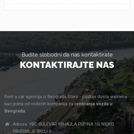
Budite slobodni da nas kontaktirate
KONTAKTIRAJTE NAS
Rent a car agencija iz Beograda Stars - posluje dosta vremena
kao jedna od vodećih kompanija za
rentiranje vozila u
Beogradu
.
Adresa: YBC BULEVAR MIHAJLA PUPINA 10i NISKO
PRIZEMLJE BROJ 3