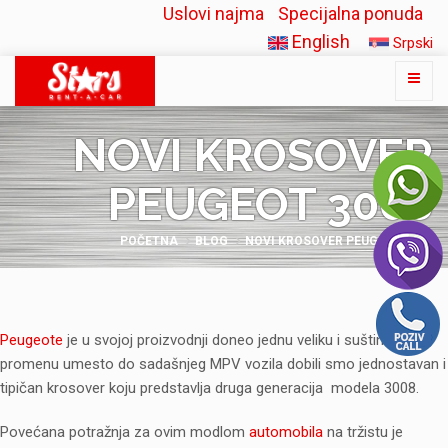
Uslovi najma
Specijalna ponuda
English
Srpski
NOVI KROSOVER
PEUGEOT 3008
POČETNA
BLOG
NOVI KROSOVER PEUGEOT 3008
Peugeote
je u svojoj proizvodnji doneo jednu veliku i suštinsku
promenu umesto do sadašnjeg MPV vozila dobili smo jednostavan i
tipičan krosover koju predstavlja druga generacija modela 3008.
Povećana potražnja za ovim modlom
automobila
na tržistu je