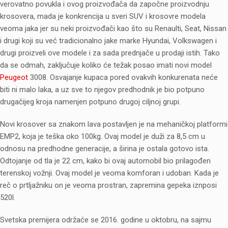
verovatno povukla i ovog proizvođača da započne proizvodnju
krosovera, mada je konkrencija u sveri SUV i krosovre modela
veoma jaka jer su neki proizvođači kao što su Renaulti, Seat, Nissan
i drugi koji su već tradicionalno jake marke Hyundai, Volkswagen i
drugi proizveli ove modele i za sada prednjače u prodaji istih. Tako
da se odmah, zaključuje koliko će težak posao imati novi model
Peugeot
3008. Osvajanje kupaca pored ovakvih konkurenata neće
biti ni malo laka, a uz sve to njegov predhodnik je bio potpuno
drugačijeg kroja namenjen potpuno drugoj ciljnoj grupi.
Novi krosover sa znakom lava postavljen je na mehaničkoj platformi
EMP2, koja je teška oko 100kg. Ovaj model je duži za 8,5 cm u
odnosu na predhodne generacije, a širina je ostala gotovo ista.
Odtojanje od tla je 22 cm, kako bi ovaj automobil bio prilagođen
terenskoj vožnji. Ovaj model je veoma komforan i udoban. Kada je
reč o prtljažniku on je veoma prostran, zapremina gepeka iznposi
520l.
Svetska premijera održaće se 2016. godine u oktobru, na sajmu