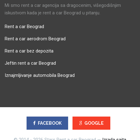
Mi smo rent a car agencija sa dragocenim, višegodišnjim
iskustvom kada je rent a car Beograd u pitanju.
Rent a car Beograd
Rent a car aerodrom Beograd
Rent a car bez depozita
Jeftin rent a car Beograd
Iznajmljivanje automobila Beograd
FACEBOOK
GOOGLE
© 2014 - 2026 Stars Rent a car Beograd —
Izrada sajta