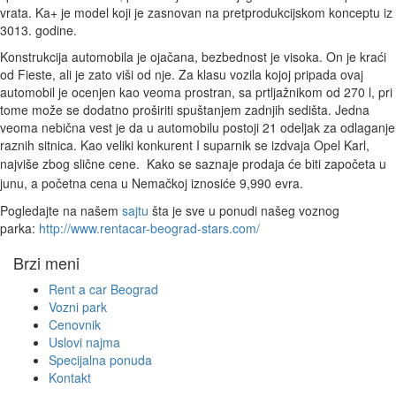
vrata. Ka+ je model koji je zasnovan na pretprodukcijskom konceptu iz
3013. godine.
Konstrukcija automobila je ojačana, bezbednost je visoka. On je kraći
od Fieste, ali je zato viši od nje. Za klasu vozila kojoj pripada ovaj
automobil je ocenjen kao veoma prostran, sa prtljažnikom od 270 l, pri
tome može se dodatno proširiti spuštanjem zadnjih sedišta. Jedna
veoma nebična vest je da u automobilu postoji 21 odeljak za odlaganje
raznih sitnica. Kao veliki konkurent I suparnik se izdvaja Opel Karl,
najviše zbog slične cene.
Kako se saznaje prodaja će biti započeta u
junu, a početna cena u Nemačkoj iznosiće 9,990 evra.
Pogledajte na našem
sajtu
šta je sve u ponudi našeg voznog
parka:
http://www.rentacar-beograd-stars.com/
Brzi meni
Rent a car Beograd
Vozni park
Cenovnik
Uslovi najma
Specijalna ponuda
Kontakt