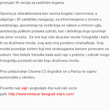
postojati 36 verzija sa različitim bojama.
Oprema je okarakterisana kao veoma bogata i raznovrsna, a
uključuje i 3D satelitsku navigaciju, sa informacijama o izmeni u
saobraćaju, upozerenja na vozila koja se nalaze u mrtvom uglu,
asistenciju prilikom polaska uzbrdo, kao i detetkciju koja opominje
na umor vozača. Za one koji vole da prave vesele fotografije i kače
ih na društvene mreže, ovaj auto ima posebno iznenađenje. Ovaj
model poseduje sistem koji ima sirokougaone kamere povezane sa
vebom. One beleže trenutke kada auto nije u pokretu, i odmah mogu
fotografiju postaviti na bilo koju društvenu mrežu.
Prvo prikazivanje Citoena C3 dogodiće se u Parizu na sajmu
automobila u oktobru.
Posetite naš
sajt
i pogledajte šta nudi naš vozni
park:
http://www.rentacar-beograd-stars.com/