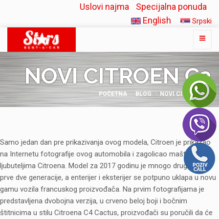
Uslovi najma
Specijalna ponuda
English
Srpski
NOVI CITROEN C3
POČETNA
BLOG
NOVI CITROEN C3
Samo jedan dan pre prikazivanja ovog modela, Citroen je prikazao
na Internetu fotografije ovog automobila i zagolicao maštu
ljubuteljima Citroena. Model za 2017 godinu je mnogo drugačiji od
prve dve generacije, a enterijer i eksterijer se potpuno uklapa u novu
gamu vozila francuskog proizvođača. Na prvim fotografijama je
predstavljena dvobojna verzija, u crveno beloj boji i bočnim
štitnicima u stilu Citroena C4 Cactus, proizvođači su poručili da će