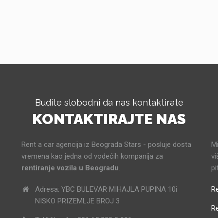
Budite slobodni da nas kontaktirate
KONTAKTIRAJTE NAS
Rent a car agencija iz Beograda Stars - posluje dosta
Mi
vremena kao jedna od vodećih kompanija za
vi
rentiranje vozila u Beogradu
.
pi
Adresa: YBC BULEVAR MIHAJLA PUPINA 10i
Re
NISKO PRIZEMLJE BROJ 3
R