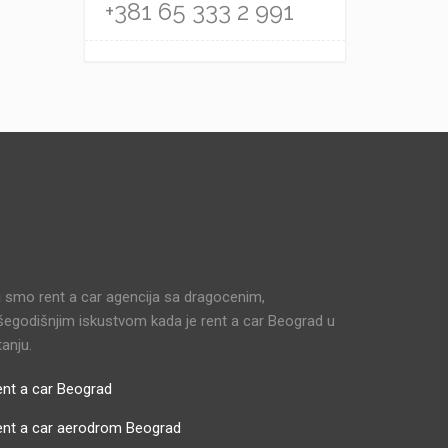
+381 65 333 2 991
 smo rent a car agencija sa dragocenim,
šegodišnjim iskustvom kada je rent a car Beograd u
tanju.
nt a car Beograd
ent a car aerodrom Beograd