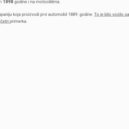
m
1898
godine i na motociklima.
aniju koja proizvodi prvi automobil 1889. godine.
To je bilo vozilo sa
o
četri
primerka.