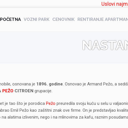
Uslovi najm
POČETNA
VOZNI PARK
CENOVNIK
RENTIRANJE APARTMA
NASTA
mobile, osnovana je
1896. godine
. Osnovao je Armand Pežo, a sediš
A
PEŽO
CITROEN
grupacije.
et je tao što je porodica
Pežo
preuredila svoju kuću u selu u valjaoni
brao Emil Pežo kao zaštitni znak ove firme. On je predstavljao kvalitet
o na alatima izlivenim, nego i na mlinovima za kafu, raznim posudama