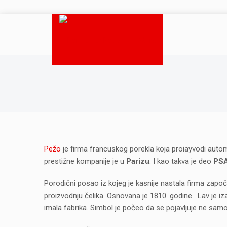
Pežo
je firma francuskog porekla koja proiayvodi auto
prestižne kompanije je u
Parizu
. I kao takva je deo
PS
Porodični posao iz kojeg je kasnije nastala firma započ
proizvodnju čelika. Osnovana je 1810. godine. Lav je iza
imala fabrika. Simbol je počeo da se pojavljuje ne sam