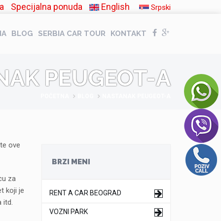
a
Specijalna ponuda
English
Srpski
NA
BLOG
SERBIA CAR TOUR
KONTAKT
NAK PEUGEOT-A
POČETNA
BLOG
NASTANAK PEUGEOT-A
te ove
BRZI MENI
cu za
 koji je
RENT A CAR BEOGRAD
 itd.
VOZNI PARK