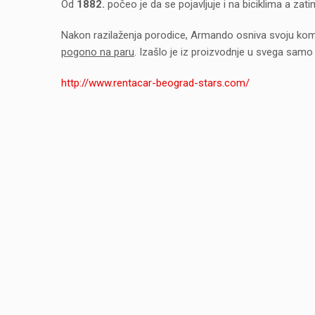
Od
1882.
počeo je da se pojavljuje i na biciklima a zati
Nakon razilaženja porodice, Armando osniva svoju komp
pogono na paru
. Izašlo je iz proizvodnje u svega sam
http://www.rentacar-beograd-stars.com/