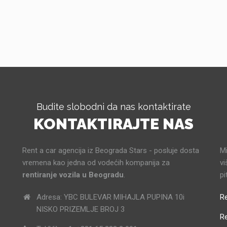
Budite slobodni da nas kontaktirate
KONTAKTIRAJTE NAS
Rent a car agencija iz Beograda Stars - posluje dosta
Mi
vremena kao jedna od vodećih kompanija za
vi
rentiranje vozila u Beogradu
.
pi
Adresa: YBC BULEVAR MIHAJLA PUPINA 10i
Re
NISKO PRIZEMLJE BROJ 3
R