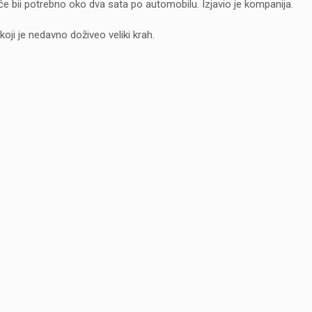
e bii potrebno oko dva sata po automobilu. Izjavio je kompanija.
oji je nedavno doživeo veliki krah.