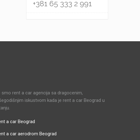
+381 65 333 2 991
 smo rent a car agencija sa dragocenim,
šegodišnjim iskustvom kada je rent a car Beograd u
tanju.
nt a car Beograd
ent a car aerodrom Beograd