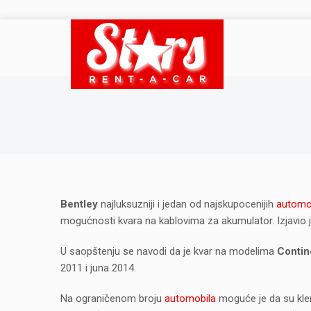
Bentley
najluksuzniji i jedan od najskupocenijih
automo
mogućnosti kvara na kablovima za akumulator. Izjavio 
U saopštenju se navodi da je kvar na modelima
Contin
2011 i juna 2014.
Na ograničenom broju
automobila
moguće je da su kle