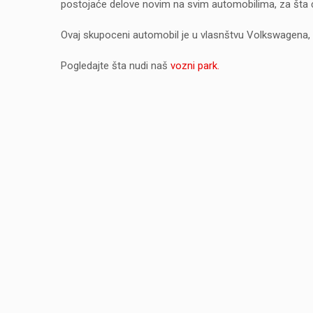
postojaće delove novim na svim automobilima, za šta ć
Ovaj skupoceni automobil je u vlasnštvu Volkswagena, k
Pogledajte šta nudi naš
vozni park.