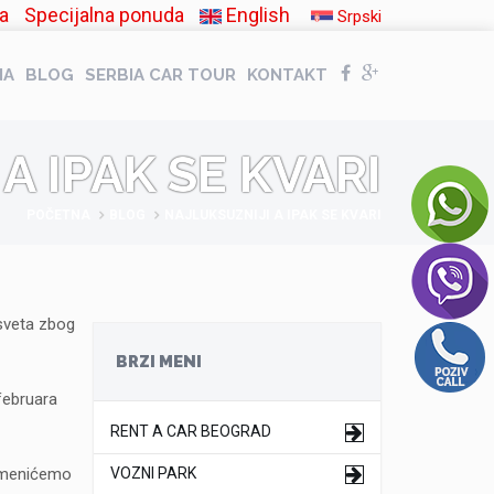
a
Specijalna ponuda
English
Srpski
NA
BLOG
SERBIA CAR TOUR
KONTAKT
A IPAK SE KVARI
POČETNA
BLOG
NAJLUKSUZNIJI A IPAK SE KVARI
sveta zbog
BRZI MENI
februara
RENT A CAR BEOGRAD
zamenićemo
VOZNI PARK