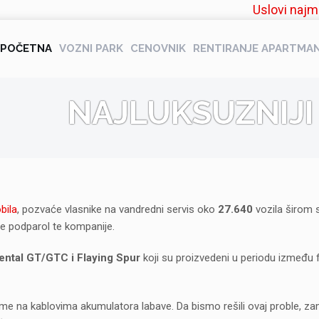
Uslovi najm
POČETNA
VOZNI PARK
CENOVNIK
RENTIRANJE APARTMA
NAJLUKSUZNIJI 
bila
, pozvaće vlasnike na vandredni servis oko
27.640
vozila širom 
je podparol te kompanije.
ental GT/GTC i Flaying Spur
koji su proizvedeni u periodu između 
me na kablovima akumulatora labave. Da bismo rešili ovaj proble, 