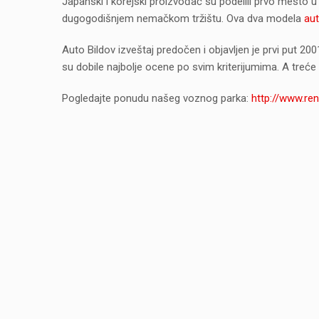
Japanski i korejski proizvođač su podelili prvo mesto 
dugogodišnjem nemačkom tržištu. Ova dva modela
au
Auto Bildov izveštaj predočen i objavljen je prvi put 20
su dobile najbolje ocene po svim kriterijumima. A treć
Pogledajte ponudu našeg voznog parka:
http://www.re