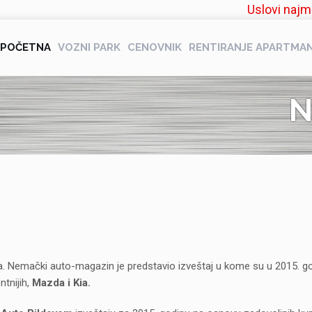
Uslovi najm
POČETNA
VOZNI PARK
CENOVNIK
RENTIRANJE APARTMA
N
a. Nemački auto-magazin je predstavio izveštaj u kome su u 2015. go
ntnijih,
Mazda i Kia.