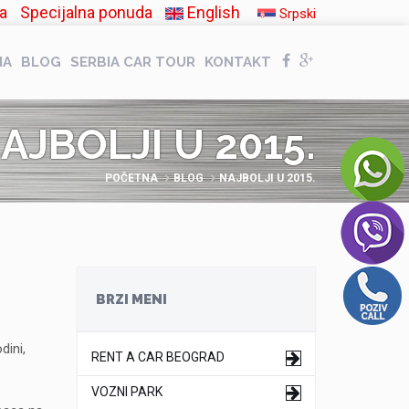
a
Specijalna ponuda
English
Srpski
NA
BLOG
SERBIA CAR TOUR
KONTAKT
AJBOLJI U 2015.
POČETNA
BLOG
NAJBOLJI U 2015.
BRZI MENI
dini,
RENT A CAR BEOGRAD
VOZNI PARK