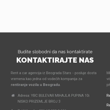
Budite slobodni da nas kontaktirate
KONTAKTIRAJTE NAS
Rent a car agencija iz Beograda Stars - posluje dosta
Mi
vremena kao jedna od vodećih kompanija za
vi
rentiranje vozila u Beogradu
.
pi
Adresa: YBC BULEVAR MIHAJLA PUPINA 10i
Re
NISKO PRIZEMLJE BROJ 3
R