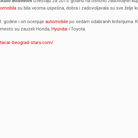
u
Auto Bildovom
izveštaju za 2015. godinu na osnovu zadovoljnih ku
tomobila
su bila veoma uspešna, dobra i zadovoljavala su sve želje 
01. godine i on ocenjuje
automobile
po sedam odabranih kriterijuma. K
e mesto su zauzeli Honda,
Hyundai
i Toyota.
ntacar-beograd-stars.com/
.