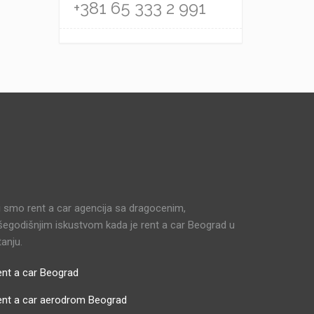
+381 65 333 2 991
 smo rent a car agencija sa dragocenim,
šegodišnjim iskustvom kada je rent a car Beograd u
tanju.
nt a car Beograd
ent a car aerodrom Beograd