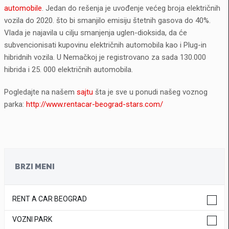
automobile
. Jedan do rešenja je uvođenje većeg broja električnih
vozila do 2020. što bi smanjilo emisiju štetnih gasova do 40%.
Vlada je najavila u cilju smanjenja uglen-dioksida, da će
subvencionisati kupovinu električnih automobila kao i Plug-in
hibridnih vozila. U Nemačkoj je registrovano za sada 130.000
hibrida i 25. 000 električnih automobila.
Pogledajte na našem
sajtu
šta je sve u ponudi našeg voznog
parka:
http://www.rentacar-beograd-stars.com/
BRZI MENI
RENT A CAR BEOGRAD
VOZNI PARK