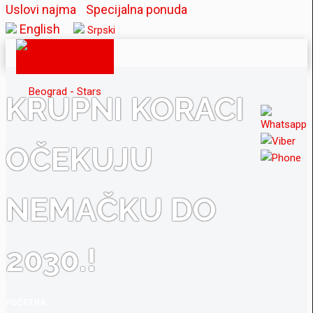
Uslovi najma
Specijalna ponuda
English
Srpski
KRUPNI KORACI
OČEKUJU
NEMAČKU DO
2030.!
POČETNA