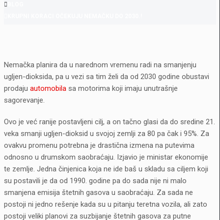
BLOG
KRUPNI KORACI OČEKUJU NEMAČKU DO 2030.!
Nemačka planira da u narednom vremenu radi na smanjenju
ugljen-dioksida, pa u vezi sa tim želi da od 2030 godine obustavi
prodaju
automobila
sa motorima koji imaju unutrašnje
sagorevanje.
Ovo je već ranije postavljeni cilj, a on tačno glasi da do sredine 21.
veka smanji ugljen-dioksid u svojoj zemlji za 80 pa čak i 95%. Za
ovakvu promenu potrebna je drastična izmena na putevima
odnosno u drumskom saobraćaju. Izjavio je ministar ekonomije
te zemlje. Jedna činjenica koja ne ide baš u skladu sa ciljem koji
su postavili je da od 1990. godine pa do sada nije ni malo
smanjena emisija štetnih gasova u saobraćaju. Za sada ne
postoji ni jedno rešenje kada su u pitanju teretna vozila, ali zato
postoji veliki planovi za suzbijanje štetnih gasova za putne