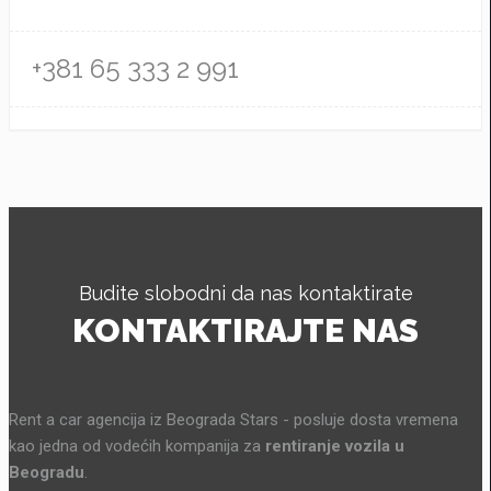
+381 65 333 2 991
Budite slobodni da nas kontaktirate
KONTAKTIRAJTE NAS
Rent a car agencija iz Beograda Stars - posluje dosta vremena
kao jedna od vodećih kompanija za
rentiranje vozila u
Beogradu
.