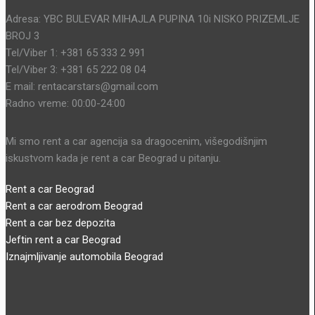
Adresa: YBC BULEVAR MIHAJLA PUPINA 10i NISKO PRIZEMLJE
BROJ 3
Tel/Viber 1: +381 65 333 2 991
Tel/Viber 3: +381 65 222 08 04
E mail: rentacarstars@gmail.com
Radno vreme: 00:00-24:00
Mi smo rent a car agencija sa dragocenim, višegodišnjim
iskustvom kada je rent a car Beograd u pitanju.
Rent a car Beograd
Rent a car aerodrom Beograd
Rent a car bez depozita
Jeftin rent a car Beograd
Iznajmljivanje automobila Beograd