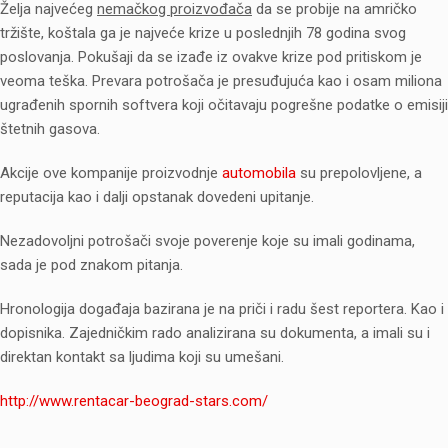
Želja najvećeg
nemačkog proizvođača
da se probije na amričko
tržište, koštala ga je najveće krize u poslednjih 78 godina svog
poslovanja. Pokušaji da se izađe iz ovakve krize pod pritiskom je
veoma teška. Prevara potrošača je presuđujuća kao i osam miliona
ugrađenih spornih softvera koji očitavaju pogrešne podatke o emisiji
štetnih gasova.
Akcije ove kompanije proizvodnje
automobila
su prepolovljene, a
reputacija kao i dalji opstanak dovedeni upitanje.
Nezadovoljni potrošači svoje poverenje koje su imali godinama,
sada je pod znakom pitanja.
Hronologija događaja bazirana je na priči i radu šest reportera. Kao i
dopisnika. Zajedničkim rado analizirana su dokumenta, a imali su i
direktan kontakt sa ljudima koji su umešani.
http://www.rentacar-beograd-stars.com/