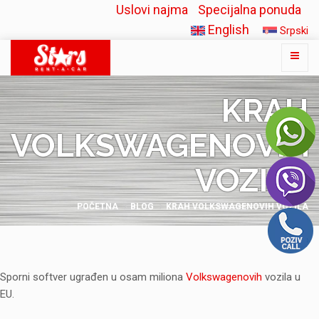
Uslovi najma
Specijalna ponuda
English
Srpski
KRAH
VOLKSWAGENOVIH
VOZILA
POČETNA
BLOG
KRAH VOLKSWAGENOVIH VOZILA
Sporni softver ugrađen u osam miliona
Volkswagenovih
vozila u
EU.