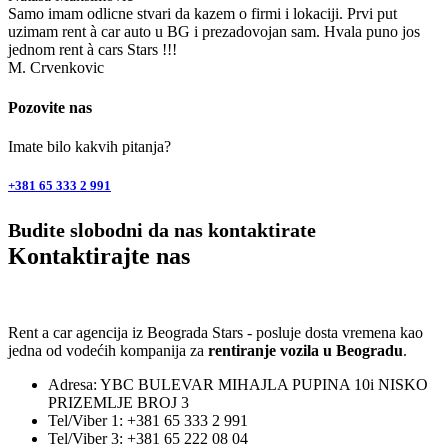
Samo imam odlicne stvari da kazem o firmi i lokaciji. Prvi put
uzimam rent à car auto u BG i prezadovojan sam. Hvala puno jos
jednom rent à cars Stars !!!
M. Crvenkovic
Pozovite nas
Imate bilo kakvih pitanja?
+381 65 333 2 991
Budite slobodni da nas kontaktirate
Kontaktirajte nas
Rent a car agencija iz Beograda Stars - posluje dosta vremena kao
jedna od vodećih kompanija za
rentiranje vozila u Beogradu
.
Adresa: YBC BULEVAR MIHAJLA PUPINA 10i NISKO
PRIZEMLJE BROJ 3
Tel/Viber 1: +381 65 333 2 991
Tel/Viber 3: +381 65 222 08 04