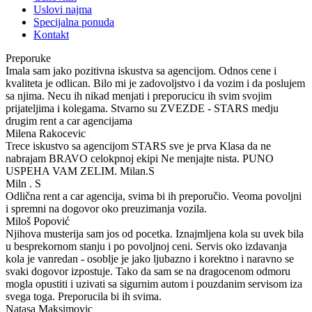
Uslovi najma
Specijalna ponuda
Kontakt
Preporuke
Imala sam jako pozitivna iskustva sa agencijom. Odnos cene i
kvaliteta je odlican. Bilo mi je zadovoljstvo i da vozim i da poslujem
sa njima. Necu ih nikad menjati i preporucicu ih svim svojim
prijateljima i kolegama. Stvarno su ZVEZDE - STARS medju
drugim rent a car agencijama
Milena Rakocevic
Trece iskustvo sa agencijom STARS sve je prva Klasa da ne
nabrajam BRAVO celokpnoj ekipi Ne menjajte nista. PUNO
USPEHA VAM ZELIM. Milan.S
Miln . S
Odlična rent a car agencija, svima bi ih preporučio. Veoma povoljni
i spremni na dogovor oko preuzimanja vozila.
Miloš Popović
Njihova musterija sam jos od pocetka. Iznajmljena kola su uvek bila
u besprekornom stanju i po povoljnoj ceni. Servis oko izdavanja
kola je vanredan - osoblje je jako ljubazno i korektno i naravno se
svaki dogovor izpostuje. Tako da sam se na dragocenom odmoru
mogla opustiti i uzivati sa sigurnim autom i pouzdanim servisom iza
svega toga. Preporucila bi ih svima.
Natasa Maksimovic