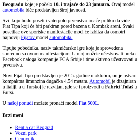
Beogradu
koje je počelo
10. i trajaće do 23 januara.
Ovaj model
automobila
biće predstavljen široj javnosti.
Svi koju budu posetili vaterpolo prvenstvo imaće priliku da vide
Fiat Tipa koji će biti parkiran pored bazena u Kombak areni. Svaki
posetilac ove sportske manifestacije moći će izbliza da osmotri
najnoviji
Fijatov
model
automobila.
Tipujte pobednika, naziv takmičarske igre koja je sprovedena
sporedno sa ovom manifestacijom. U njoj možete učestvovati preko
Facebook naloga kompanije FCA Srbije i time aktivno učestvovati u
prvenstvu.
Novi Fijat Tipo predstavljen je 2015. godine u oktobru, on je ustvari
kompaktna limunzina dugačka 4,54 metara.
Automobil
je dizajniran
u Italiji, a u Turskoj je razvijan, gde se i proizvodi u
Fabrici Tofaš
u
Bursi.
U
našoj ponudi
možete pronaći model
Fiat 500L
.
Brzi meni
Rent a car Beograd
Vozni park
Cenovnik