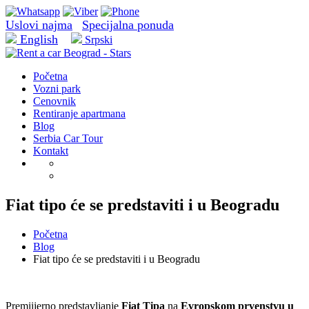
Uslovi najma
Specijalna ponuda
English
Srpski
Početna
Vozni park
Cenovnik
Rentiranje apartmana
Blog
Serbia Car Tour
Kontakt
Fiat tipo će se predstaviti i u Beogradu
Početna
Blog
Fiat tipo će se predstaviti i u Beogradu
Premiijerno predstavljanje
Fiat Tipa
na
Evropskom prvenstvu u