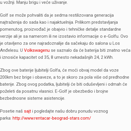
u vožnji. Manju brigu i veće uživanje.
Golf se može pohvaliti da je sedma restilizovana generacija
najtraženija do sada kao i najaktuelnija. Prilikom predstavljanja
pomenutog, proizvođač je obajvio i tehničke detalje standardne
verzije ali je sa namerom ili ne izostavio informacije o e-Golfu. Ovo
je otavljeno za one najradoznalije da sačekaju do salona u Los
Anđelesu. U
Volkswagenu
se saznalo da će baterija biti znatno veća
i iznosiće kapacitet od 35, 8 umesto nekadašnjih 24, 2 kWh.
Zbog ove baterije ljubitelji Golfa, će moći obvaj model da voze
200km bez brige i obaveze, a to je skoro za pola više od predhodne
baterije. Zbog ovog podatka, ljubitelji će biti oduševljeni i odmah će
poželeti da posatnu vlasnici. E-Golf je obezbedio i brojne
bezbednosne sisteme asistencije.
Posetie naš
sajt
i pogledajte našu dobru ponudu voznog
parka:
http://www.rentacar-beograd-stars.com/