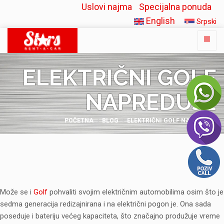
Uslovi najma
Specijalna ponuda
English
Srpski
ELEKTRIČNI GOLF
NAPREDUJE
POČETNA
BLOG
ELEKTRIČNI GOLF NAPREDUJE
Može se i
Golf
pohvaliti svojim električnim automobilima osim što je
sedma generacija redizajnirana i na električni pogon je. Ona sada
poseduje i bateriju većeg kapaciteta, što značajno produžuje vreme