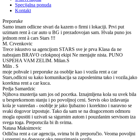
Specijalna ponuda
Kontakt
Preporuke
Samo imam odlicne stvari da kazem o firmi i lokaciji. Prvi put
uzimam rent à car auto u BG i prezadovojan sam. Hvala puno jos
jednom rent à cars Stars !!!
M. Crvenkovic
Trece iskustvo sa agencijom STARS sve je prva Klasa da ne
nabrajam BRAVO celokpnoj ekipi Ne menjajte nista. PUNO
USPEHA VAM ZELIM. Milan.S
Miln . S
moje pohvale i preporuke za osoblje kao i vozila rent a car
Stars,odlicni su kako komunikacija sa zaposlenima tako i vozila,jako
korektna rent a car kuca.
Pedja Samardzic
Njihova musterija sam jos od pocetka. Iznajmljena kola su uvek bila
u besprekornom stanju i po povoljnoj ceni. Servis oko izdavanja
kola je vanredan - osoblje je jako ljubazno i korektno i naravno se
svaki dogovor izpostuje. Tako da sam se na dragocenom odmoru
mogla opustiti i uzivati sa sigurnim autom i pouzdanim servisom iza
svega toga. Preporucila bi ih svima.
Natasa Maksimovic
Odlična rent a car agencija, svima bi ih preporučio. Veoma povoljni
i spremni na dogovor oko preuzimanja vozila.