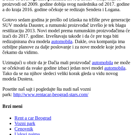
proizvodi od 2009. godine dobija svog naslednika od 2017. godine
a do kraja 2016. godine očekuje se redizajn Sendera i Logana.
Gotovo sedam godina je prošlo od izlaska na tržište prve generacije
SUV modela Dauster, a rumunski proizvođač izvršio je tek blagu
restilizaciju 2013. Novi model prema rumunskim proizvođačima će
izaći do 2017. godine. Izveštavaju takođe i da će pre toga biti
redizajnirana dva modela
automobila
. Dakle, ova kompanija ima
ozbiljne planove za dalje poslovanje i za nove modele koje jedva
čekamo da vidimo.
Uzimajući u obzir da je Dačia mali proizvođač
automobila
ne može
se očekivati da svake godine izbaci jedan novi model
automobila
.
Tako da se na njihov sledeci veliki korak gleda u vidu novog
modela Dustera.
Posetite naš sajt i pogledajte šta nudi naš vozni
park:
http://www.rentacar-beograd-stars.com/
Brzi meni
Rent a car Beograd
Vozni park
Cenovnik
Uslovi najma