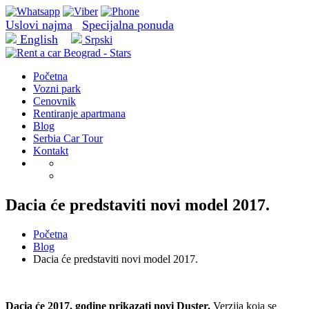
Uslovi najma
Specijalna ponuda
English
Srpski
Početna
Vozni park
Cenovnik
Rentiranje apartmana
Blog
Serbia Car Tour
Kontakt
Dacia će predstaviti novi model 2017.
Početna
Blog
Dacia će predstaviti novi model 2017.
Dacia će 2017. godine prikazati novi Duster.
Verzija koja se