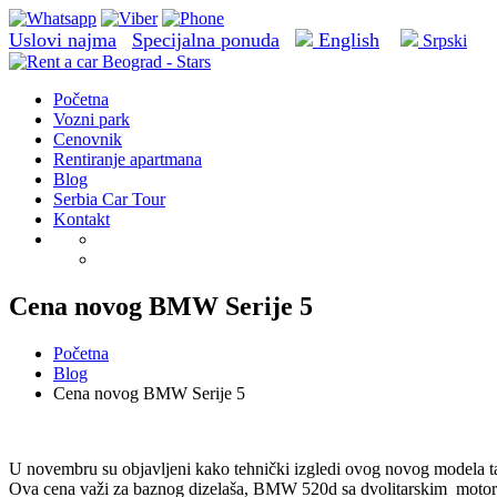
Uslovi najma
Specijalna ponuda
English
Srpski
Početna
Vozni park
Cenovnik
Rentiranje apartmana
Blog
Serbia Car Tour
Kontakt
Cena novog BMW Serije 5
Početna
Blog
Cena novog BMW Serije 5
U novembru su objavljeni kako tehnički izgledi ovog novog modela tak
Ova cena važi za baznog dizelaša, BMW 520d sa dvolitarskim motorom