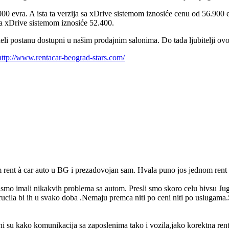
00 evra. A ista ta verzija sa xDrive sistemom iznosiće cenu od 56.900 ev
a xDrive sistemom iznosiće 52.400.
eli postanu dostupni u našim prodajnim salonima. Do tada ljubitelji o
http://www.rentacar-beograd-stars.com/
 rent à car auto u BG i prezadovojan sam. Hvala puno jos jednom rent à
mo imali nikakvih problema sa autom. Presli smo skoro celu bivsu Ju
ucila bi ih u svako doba .Nemaju premca niti po ceni niti po uslugama.S
cni su kako komunikacija sa zaposlenima tako i vozila,jako korektna rent