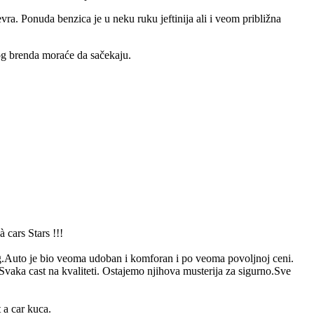
ra. Ponuda benzica je u neku ruku jeftinija ali i veom približna
vog brenda moraće da sačekaju.
 cars Stars !!!
g.Auto je bio veoma udoban i komforan i po veoma povoljnoj ceni.
vaka cast na kvaliteti. Ostajemo njihova musterija za sigurno.Sve
 a car kuca.