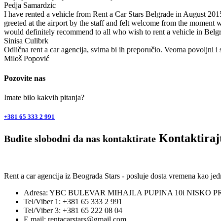
Pedja Samardzic
I have rented a vehicle from Rent a Car Stars Belgrade in August 2015.
greeted at the airport by the staff and felt welcome from the moment 
would definitely recommend to all who wish to rent a vehicle in Belgr
Sinisa Culibrk
Odlična rent a car agencija, svima bi ih preporučio. Veoma povoljni 
Miloš Popović
Pozovite nas
Imate bilo kakvih pitanja?
+381 65 333 2 991
Kontaktiraj
Budite slobodni da nas kontaktirate
Rent a car agencija iz Beograda Stars - posluje dosta vremena kao j
Adresa: YBC BULEVAR MIHAJLA PUPINA 10i NISKO P
Tel/Viber 1: +381 65 333 2 991
Tel/Viber 3: +381 65 222 08 04
E mail: rentacarstars@gmail.com