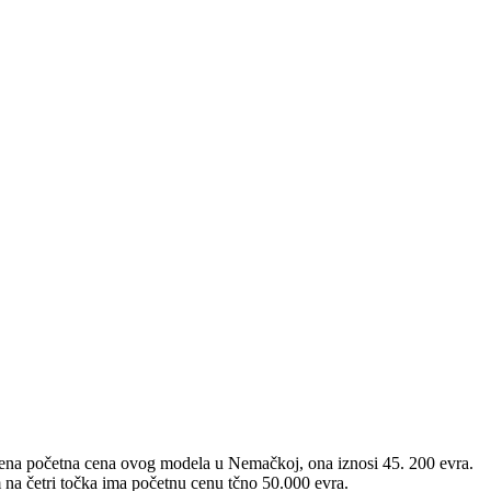
vljena početna cena ovog modela u Nemačkoj, ona iznosi 45. 200 evra.
na četri točka ima početnu cenu tčno 50.000 evra.