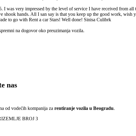
 I was very impressed by the level of service I have received from all 
we shook hands. All I san say is that you keep up the good work, wish y
ade to go with Rent a car Stars! Well done! Sinisa Culibrk
i spremni na dogovor oko preuzimanja vozila.
te nas
edna od vodećih kompanija za
rentiranje vozila u Beogradu
.
RIZEMLJE BROJ 3