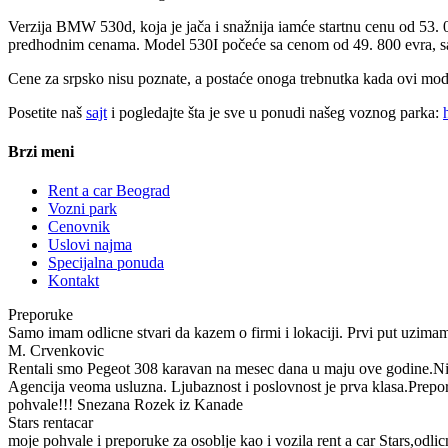
Verzija BMW 530d, koja je jača i snažnija iamće startnu cenu od 53. 0
predhodnim cenama. Model 530I počeće sa cenom od 49. 800 evra, s
Cene za srpsko nisu poznate, a postaće onoga trebnutka kada ovi mod
Posetite naš
sajt
i pogledajte šta je sve u ponudi našeg voznog parka:
Brzi meni
Rent a car Beograd
Vozni park
Cenovnik
Uslovi najma
Specijalna ponuda
Kontakt
Preporuke
Samo imam odlicne stvari da kazem o firmi i lokaciji. Prvi put uzimam
M. Crvenkovic
Rentali smo Pegeot 308 karavan na mesec dana u maju ove godine.Nis
Agencija veoma usluzna. Ljubaznost i poslovnost je prva klasa.Prepor
pohvale!!! Snezana Rozek iz Kanade
Stars rentacar
moje pohvale i preporuke za osoblje kao i vozila rent a car Stars,odli