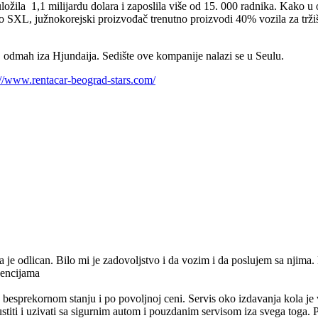
ožila 1,1 milijardu dolara i zaposlila više od 15. 000 radnika. Kako u 
o SXL, južnokorejski proizvođač trenutno proizvodi 40% vozila za tr
ni, odmah iza Hjundaija. Sedište ove kompanije nalazi se u Seulu.
://www.rentacar-beograd-stars.com/
 je odlican. Bilo mi je zadovoljstvo i da vozim i da poslujem sa njima. 
encijama
 besprekornom stanju i po povoljnoj ceni. Servis oko izdavanja kola je v
ti i uzivati sa sigurnim autom i pouzdanim servisom iza svega toga. Pr