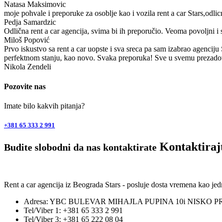
Natasa Maksimovic
moje pohvale i preporuke za osoblje kao i vozila rent a car Stars,odli
Pedja Samardzic
Odlična rent a car agencija, svima bi ih preporučio. Veoma povoljni 
Miloš Popović
Prvo iskustvo sa rent a car uopste i sva sreca pa sam izabrao agenciju
perfektnom stanju, kao novo. Svaka preporuka! Sve u svemu prezado
Nikola Zendeli
Pozovite nas
Imate bilo kakvih pitanja?
+381 65 333 2 991
Kontaktiraj
Budite slobodni da nas kontaktirate
Rent a car agencija iz Beograda Stars - posluje dosta vremena kao j
Adresa: YBC BULEVAR MIHAJLA PUPINA 10i NISKO P
Tel/Viber 1: +381 65 333 2 991
Tel/Viber 3: +381 65 222 08 04