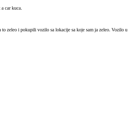
 a car kuca.
o zeleo i pokupili vozilo sa lokacije sa koje sam ja zeleo. Vozilo u