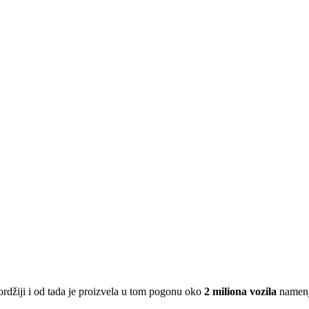
rdžiji i od tada je proizvela u tom pogonu oko
2 miliona vozila
namenj