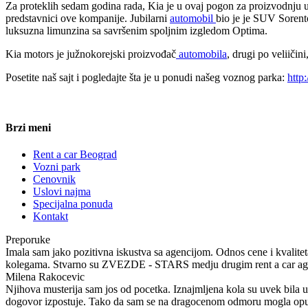
Za proteklih sedam godina rada, Kia je u ovaj pogon za proizvodnju ul
predstavnici ove kompanije. Jubilarni
automobil
bio je je SUV Sorent
luksuzna limunzina sa savršenim spoljnim izgledom Optima.
Kia motors je južnokorejski proizvođač
automobila
, drugi po veliiči
Posetite naš sajt i pogledajte šta je u ponudi našeg voznog parka:
http
Brzi meni
Rent a car Beograd
Vozni park
Cenovnik
Uslovi najma
Specijalna ponuda
Kontakt
Preporuke
Imala sam jako pozitivna iskustva sa agencijom. Odnos cene i kvaliteta
kolegama. Stvarno su ZVEZDE - STARS medju drugim rent a car ag
Milena Rakocevic
Njihova musterija sam jos od pocetka. Iznajmljena kola su uvek bila u
dogovor izpostuje. Tako da sam se na dragocenom odmoru mogla opusti