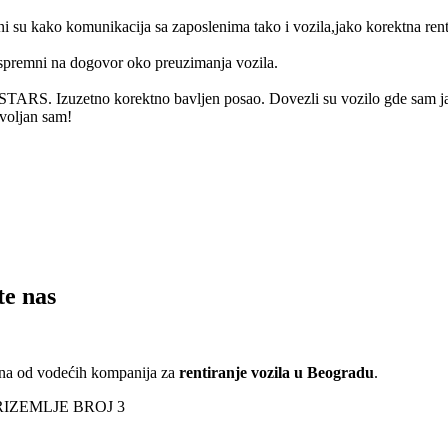
cni su kako komunikacija sa zaposlenima tako i vozila,jako korektna rent
i spremni na dogovor oko preuzimanja vozila.
 STARS. Izuzetno korektno bavljen posao. Dovezli su vozilo gde sam ja t
voljan sam!
te nas
edna od vodećih kompanija za
rentiranje vozila u Beogradu
.
RIZEMLJE BROJ 3