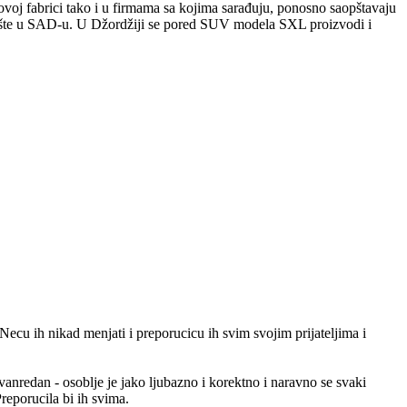
ovoj fabrici tako i u firmama sa kojima sarađuju, ponosno saopštavaju
žište u SAD-u. U Džordžiji se pored SUV modela SXL proizvodi i
Necu ih nikad menjati i preporucicu ih svim svojim prijateljima i
anredan - osoblje je jako ljubazno i korektno i naravno se svaki
eporucila bi ih svima.