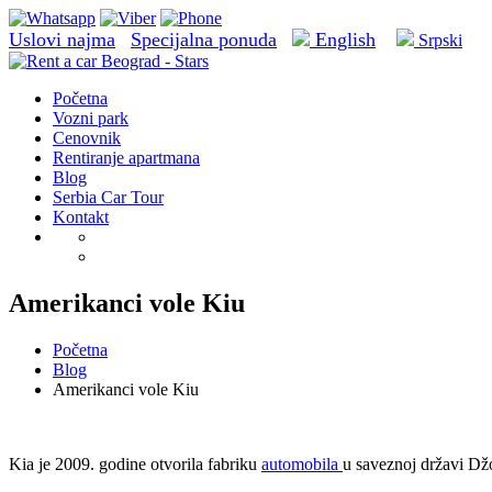
Uslovi najma
Specijalna ponuda
English
Srpski
Početna
Vozni park
Cenovnik
Rentiranje apartmana
Blog
Serbia Car Tour
Kontakt
Amerikanci vole Kiu
Početna
Blog
Amerikanci vole Kiu
Kia je 2009. godine otvorila fabriku
automobila
u saveznoj državi Džo